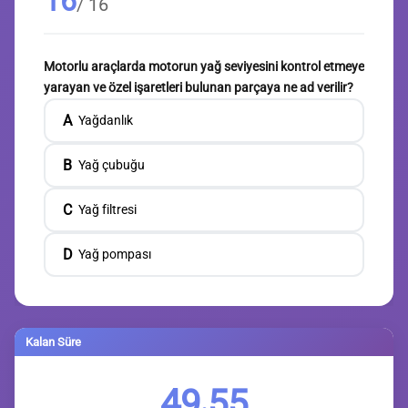
16
/ 16
Motorlu araçlarda motorun yağ seviyesini kontrol etmeye
yarayan ve özel işaretleri bulunan parçaya ne ad verilir?
A
Yağdanlık
B
Yağ çubuğu
C
Yağ filtresi
D
Yağ pompası
Kalan Süre
49
54