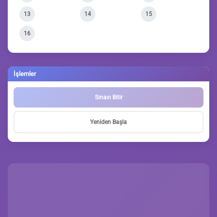
13
14
15
16
İşlemler
Sınavı Bitir
Yeniden Başla