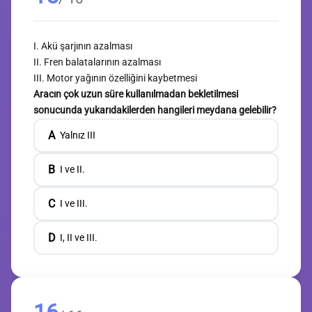
I. Akü şarjının azalması
II. Fren balatalarının azalması
III. Motor yağının özelliğini kaybetmesi
Aracın çok uzun süre kullanılmadan bekletilmesi
sonucunda yukarıdakilerden hangileri meydana gelebilir?
A
Yalnız III
B
I ve II.
C
I ve III.
D
I, II ve III.