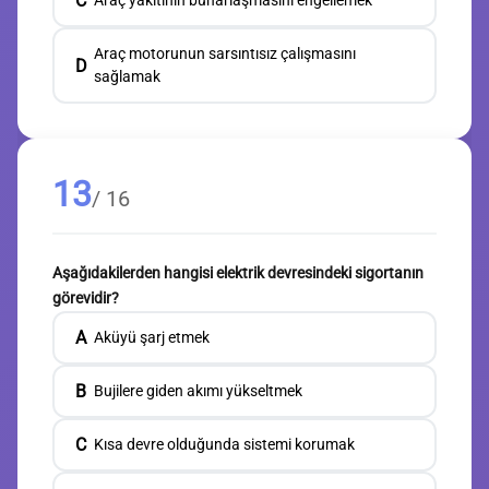
C
Araç yakıtının buharlaşmasını engellemek
Araç motorunun sarsıntısız çalışmasını
D
sağlamak
13
/ 16
Aşağıdakilerden hangisi elektrik devresindeki sigortanın
görevidir?
A
Aküyü şarj etmek
B
Bujilere giden akımı yükseltmek
C
Kısa devre olduğunda sistemi korumak