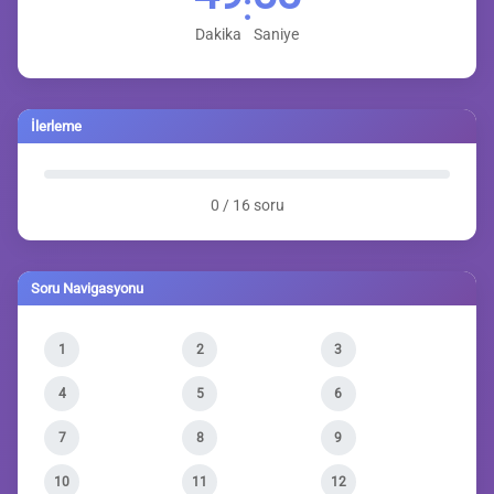
:
Dakika
Saniye
İlerleme
0 / 16 soru
Soru Navigasyonu
1
2
3
4
5
6
7
8
9
10
11
12