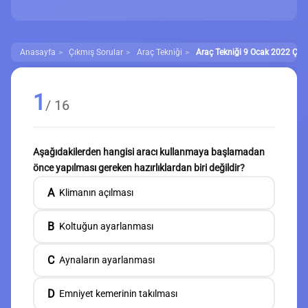
Anasayfa
Çıkmış Sorular
Araç Tekniği
Araç Tekniği 9 Ocak 2022 Çıkm
1
/ 16
Aşağıdakilerden hangisi aracı kullanmaya başlamadan
önce yapılması gereken hazırlıklardan biri değildir?
A
Klimanın açılması
B
Koltuğun ayarlanması
C
Aynaların ayarlanması
D
Emniyet kemerinin takılması