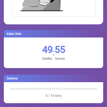
Kalan Süre
49
55
:
Dakika
Saniye
İlerleme
0 / 16 soru