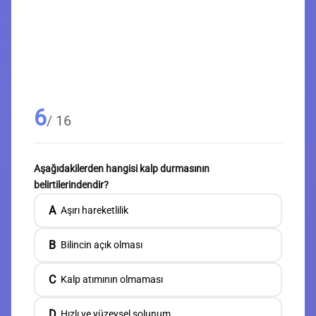
6
/ 16
Aşağıdakilerden hangisi kalp durmasının
belirtilerindendir?
A
Aşırı hareketlilik
B
Bilincin açık olması
C
Kalp atımının olmaması
D
Hızlı ve yüzeysel solunum