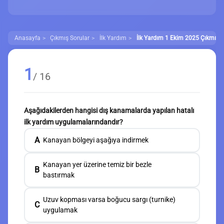
Anasayfa
Çıkmış Sorular
İlk Yardım
İlk Yardım 1 Ekim 2025 Çıkmış So
1
/ 16
Aşağıdakilerden hangisi dış kanamalarda yapılan hatalı
ilk yardım uygulamalarındandır?
A
Kanayan bölgeyi aşağıya indirmek
Kanayan yer üzerine temiz bir bezle
B
bastırmak
Uzuv kopması varsa boğucu sargı (turnike)
C
uygulamak