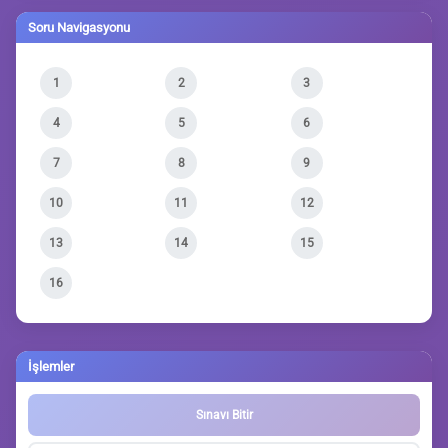
Soru Navigasyonu
1
2
3
4
5
6
7
8
9
10
11
12
13
14
15
16
İşlemler
Sınavı Bitir