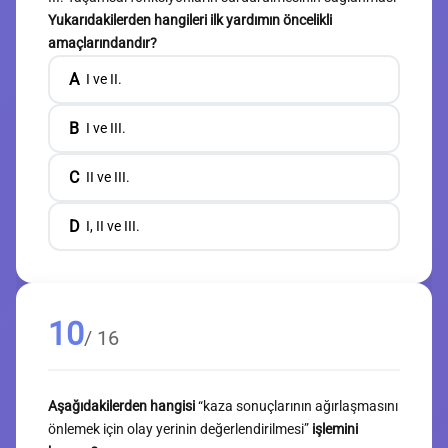
Yukarıdakilerden hangileri ilk yardımın öncelikli
amaçlarındandır?
A
I ve II.
B
I ve III.
C
II ve III.
D
I, II ve III.
10
/ 16
Aşağıdakilerden hangisi
“kaza sonuçlarının ağırlaşmasını
önlemek için olay yerinin değerlendirilmesi”
işlemini