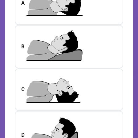
A
B
C
D