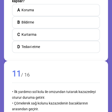
kapsar?
A
Koruma
B
Bildirme
C
Kurtarma
D
Tedavi etme
11
/ 16
• İlk yardımcı sol kolu ile omzundan tutarak kazazedeyi
oturur duruma getirir.
• Çömelerek sağ kolunu kazazedenin bacaklarının
arasından geçirir.