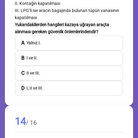
II. Kontağın kapatılması
III. LPG’li ise aracın bagajında bulunan tüpün vanasının
kapatılması
Yukarıdakilerden hangileri kazaya uğrayan araçta
alınması gereken güvenlik önlemlerindendir?
A
Yalnız I.
B
I ve II.
C
II ve III.
D
I, II ve III.
14
/ 16