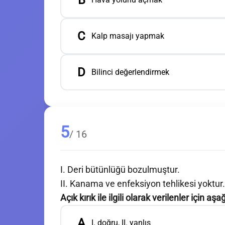
B
C
Kalp masajı yapmak
D
Bilinci değerlendirmek
5
/ 16
I. Deri bütünlüğü bozulmuştur.
II. Kanama ve enfeksiyon tehlikesi yoktur.
Açık kırık ile ilgili olarak verilenler için a
A
I. doğru, II. yanlış