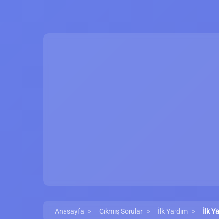
Anasayfa
Çıkmış Sorular
İlk Yardım
İlk Y