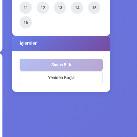
11
12
13
14
15
16
İşlemler
Sınavı Bitir
Yeniden Başla