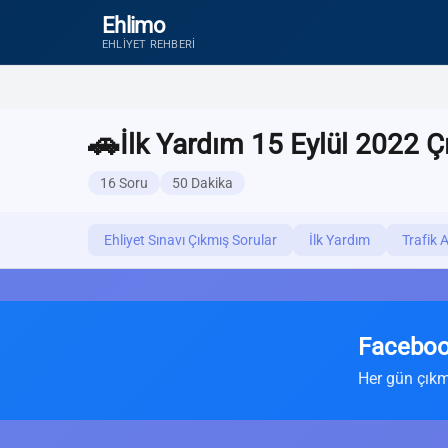
Ehlimo
EHLIYET REHBERI
🚗
İlk Yardım 15 Eylül 2022 Ç
16 Soru
50 Dakika
Ehliyet Sınavı Çıkmış Sorular
İlk Yardım
Trafik 
Faceboo
Her gün çıkm