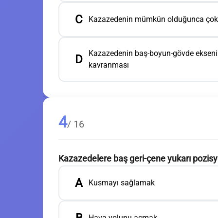
C
Kazazedenin mümkün olduğunca çok ha
Kazazedenin baş-boyun-gövde ekseni 
D
kavranması
4
/ 16
Kazazedelere baş geri-çene yukarı pozisy
A
Kusmayı sağlamak
Hava yolunu açmak