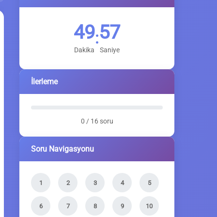
49
56
:
Dakika
Saniye
İlerleme
0 / 16 soru
Soru Navigasyonu
1
2
3
4
5
6
7
8
9
10