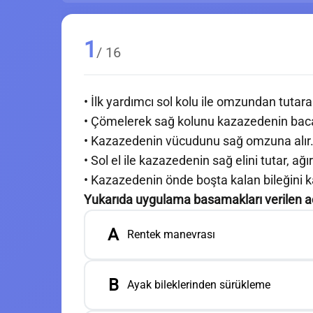
1
/ 16
• İlk yardımcı sol kolu ile omzundan tutar
• Çömelerek sağ kolunu kazazedenin bacak
• Kazazedenin vücudunu sağ omzuna alır
• Sol el ile kazazedenin sağ elini tutar, ağır
• Kazazedenin önde boşta kalan bileğini k
Yukarıda uygulama basamakları verilen aci
A
Rentek manevrası
B
Ayak bileklerinden sürükleme