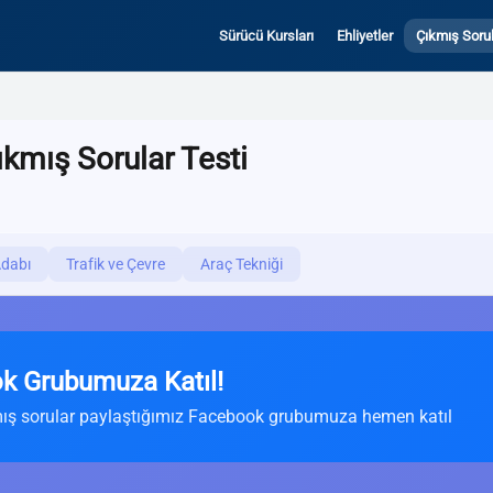
Sürücü Kursları
Ehliyetler
Çıkmış Sorul
ıkmış Sorular Testi
Adabı
Trafik ve Çevre
Araç Tekniği
k Grubumuza Katıl!
ış sorular paylaştığımız Facebook grubumuza hemen katıl