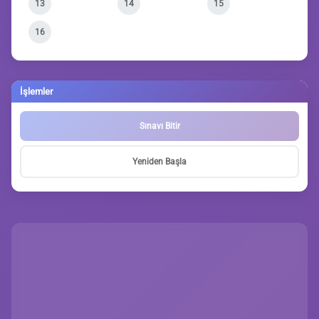
13
14
15
16
İşlemler
Sınavı Bitir
Yeniden Başla