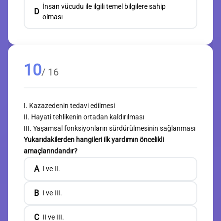
İnsan vücudu ile ilgili temel bilgilere sahip
D
olması
10
/ 16
I. Kazazedenin tedavi edilmesi
II. Hayati tehlikenin ortadan kaldırılması
III. Yaşamsal fonksiyonların sürdürülmesinin sağlanması
Yukarıdakilerden hangileri ilk yardımın öncelikli
amaçlarındandır?
A
I ve II.
B
I ve III.
C
II ve III.