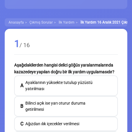
Anasayfa
Çıkmış Sorular
İlk Yardım
İlk Yardım 16 Aralık 2021 Çıkmış
1
/ 16
Aşağıdakilerden hangisi delici göğüs yaralanmalarında
kazazedeye yapılan doğru bir ilk yardım uygulamasıdır?
Ayaklarının yüksekte tutulup yüzüstü
A
yatırılması
Bilinci açık ise yarı oturur duruma
B
getirilmesi
C
Ağızdan ılık içecekler verilmesi