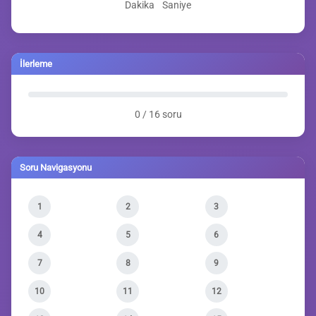
Dakika
Saniye
İlerleme
0 / 16 soru
Soru Navigasyonu
1
2
3
4
5
6
7
8
9
10
11
12