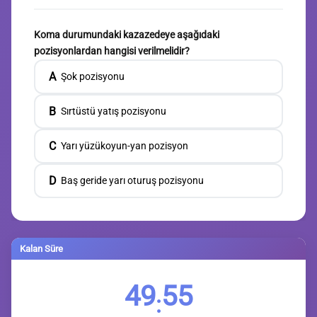
Koma durumundaki kazazedeye aşağıdaki
pozisyonlardan hangisi verilmelidir?
A
Şok pozisyonu
B
Sırtüstü yatış pozisyonu
C
Yarı yüzükoyun-yan pozisyon
D
Baş geride yarı oturuş pozisyonu
Kalan Süre
49
54
: