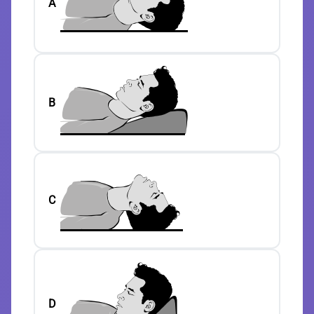
A
B
C
D