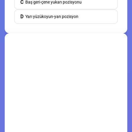
C
Baş geri-çene yukarı pozisyonu
D
Yarı yüzükoyun-yan pozisyon