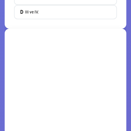
D
III ve IV.