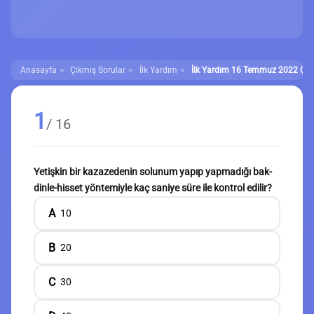
Anasayfa
Çıkmış Sorular
İlk Yardım
İlk Yardım 16 Temmuz 2022 Çıkm
1
/ 16
Yetişkin bir kazazedenin solunum yapıp yapmadığı bak-
dinle-hisset yöntemiyle kaç saniye süre ile kontrol edilir?
A
10
B
20
C
30