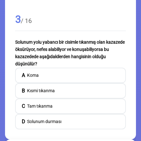
3
/ 16
Solunum yolu yabancı bir cisimle tıkanmış olan kazazede
öksürüyor, nefes alabiliyor ve konuşabiliyorsa bu
kazazedede aşağıdakilerden hangisinin olduğu
düşünülür?
A
Koma
B
Kısmi tıkanma
C
Tam tıkanma
D
Solunum durması