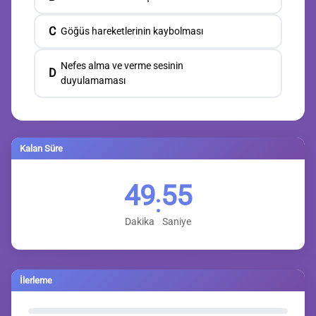
C
Göğüs hareketlerinin kaybolması
Nefes alma ve verme sesinin
D
duyulamaması
Kalan Süre
49
54
:
Dakika
Saniye
İlerleme