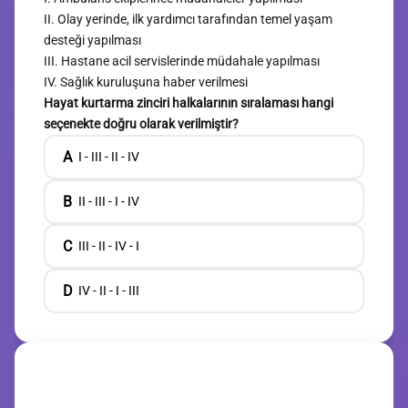
II. Olay yerinde, ilk yardımcı tarafından temel yaşam
desteği yapılması
III. Hastane acil servislerinde müdahale yapılması
IV. Sağlık kuruluşuna haber verilmesi
Hayat kurtarma zinciri halkalarının sıralaması hangi
seçenekte doğru olarak verilmiştir?
A
I - III - II - IV
B
II - III - I - IV
C
III - II - IV - I
D
IV - II - I - III