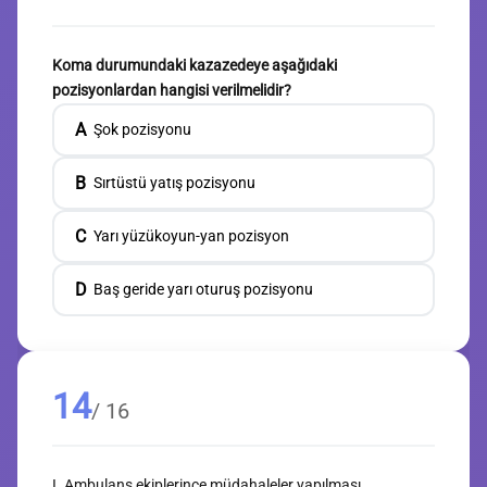
Koma durumundaki kazazedeye aşağıdaki
pozisyonlardan hangisi verilmelidir?
A
Şok pozisyonu
B
Sırtüstü yatış pozisyonu
C
Yarı yüzükoyun-yan pozisyon
D
Baş geride yarı oturuş pozisyonu
14
/ 16
I. Ambulans ekiplerince müdahaleler yapılması