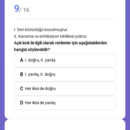
9
/ 16
I. Deri bütünlüğü bozulmuştur.
II. Kanama ve enfeksiyon tehlikesi yoktur.
Açık kırık ile ilgili olarak verilenler için aşağıdakilerden
hangisi söylenebilir?
A
I. doğru, II. yanlış
B
I. yanlış, II. doğru
C
Her ikisi de doğru
D
Her ikisi de yanlış