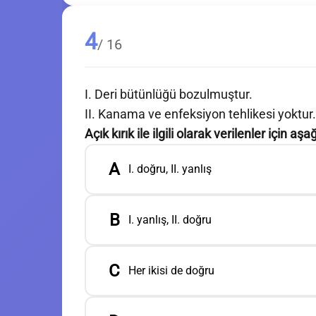
4
/ 16
I. Deri bütünlüğü bozulmuştur.
II. Kanama ve enfeksiyon tehlikesi yoktur.
Açık kırık ile ilgili olarak verilenler için a
A
I. doğru, II. yanlış
B
I. yanlış, II. doğru
C
Her ikisi de doğru