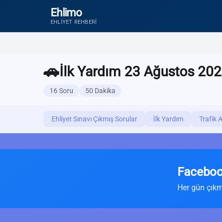
Ehlimo
EHLIYET REHBERI
🚗
İlk Yardım 23 Ağustos 202
16 Soru
50 Dakika
Ehliyet Sınavı Çıkmış Sorular
İlk Yardım
Trafik 
Faceboo
Her gün çıkm