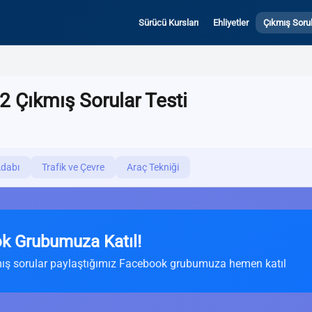
Sürücü Kursları
Ehliyetler
Çıkmış Sorul
2 Çıkmış Sorular Testi
Adabı
Trafik ve Çevre
Araç Tekniği
k Grubumuza Katıl!
ış sorular paylaştığımız Facebook grubumuza hemen katıl