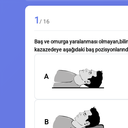
1
/ 16
Baş ve omurga yaralanması olmayan,bilin
kazazedeye aşağıdaki baş pozisyonlarında
A
B