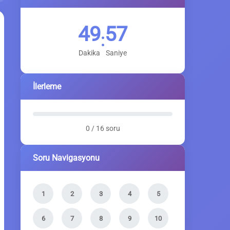
49
56
:
Dakika
Saniye
İlerleme
0 / 16 soru
Soru Navigasyonu
1
2
3
4
5
6
7
8
9
10