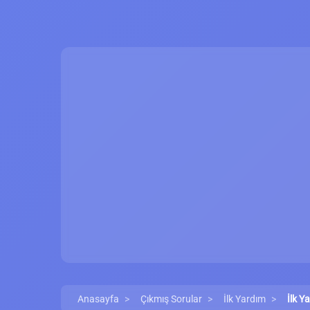
Anasayfa
Çıkmış Sorular
İlk Yardım
İlk Y