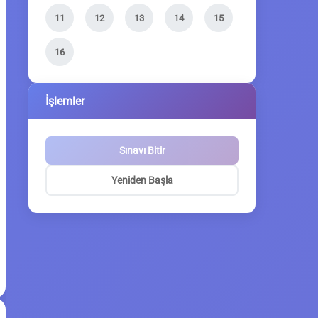
11
12
13
14
15
16
İşlemler
Sınavı Bitir
Yeniden Başla