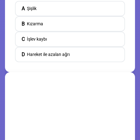
A
Şişlik
B
Kızarma
C
İşlev kaybı
D
Hareket ile azalan ağrı