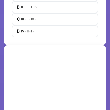
B
II - III - I - IV
C
III - II - IV - I
D
IV - II - I - III