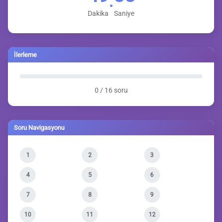
:
Dakika
Saniye
İlerleme
0 / 16 soru
Soru Navigasyonu
1
2
3
4
5
6
7
8
9
10
11
12