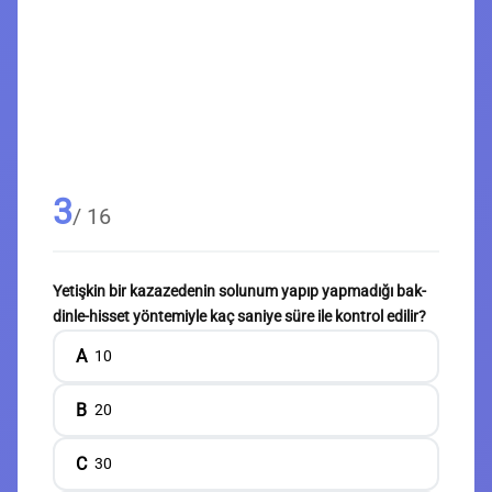
3
/ 16
Yetişkin bir kazazedenin solunum yapıp yapmadığı bak-
dinle-hisset yöntemiyle kaç saniye süre ile kontrol edilir?
A
10
B
20
C
30