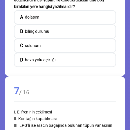
değerlendirmesi yapılır. Yukarıdaki açıklamada boş
bırakılan yere hangisi yazılmalıdır?
A
dolaşım
B
bilinç durumu
C
solunum
D
hava yolu açıklığı
7
/ 16
I. El freninin çekilmesi
II. Kontağın kapatılması
III. LPG’li ise aracın bagajında bulunan tüpün vanasının