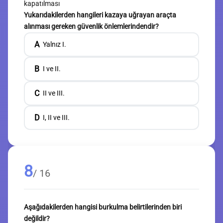
kapatılması
Yukarıdakilerden hangileri kazaya uğrayan araçta
alınması gereken güvenlik önlemlerindendir?
A
Yalnız I.
B
I ve II.
C
II ve III.
D
I, II ve III.
8
/ 16
Aşağıdakilerden hangisi burkulma belirtilerinden biri
değildir?