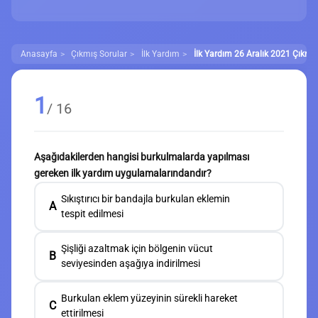
Anasayfa
Çıkmış Sorular
İlk Yardım
İlk Yardım 26 Aralık 2021 Çıkmış
1
/ 16
Aşağıdakilerden hangisi burkulmalarda yapılması
gereken ilk yardım uygulamalarındandır?
Sıkıştırıcı bir bandajla burkulan eklemin
A
tespit edilmesi
Şişliği azaltmak için bölgenin vücut
B
seviyesinden aşağıya indirilmesi
Burkulan eklem yüzeyinin sürekli hareket
C
ettirilmesi