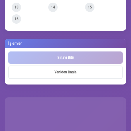
13
14
15
16
İşlemler
Sınavı Bitir
Yeniden Başla