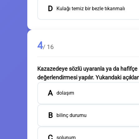
D
Kulağı temiz bir bezle tıkanmalı
4
/ 16
Kazazedeye sözlü uyaranla ya da hafifçe om
değerlendirmesi yapılır. Yukarıdaki açıkla
A
dolaşım
B
bilinç durumu
C
solunum