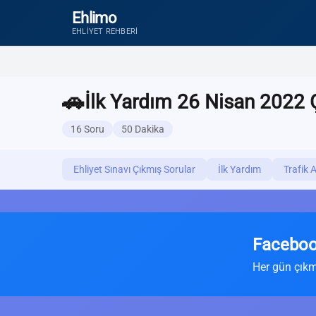
Ehlimo
EHLIYET REHBERI
🚗
İlk Yardım 26 Nisan 2022 Ç
16 Soru
50 Dakika
Ehliyet Sınavı Çıkmış Sorular
İlk Yardım
Trafik 
Faceboo
Her gün çıkm