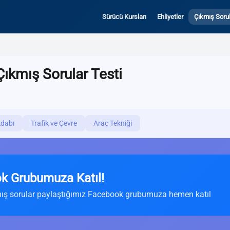
Sürücü Kursları
Ehliyetler
Çıkmış Sorul
ıkmış Sorular Testi
Adabı
Trafik ve Çevre
Araç Tekniği
k Grubumuza Katıl!
ış sorular paylaştığımız Facebook grubumuza hemen katıl