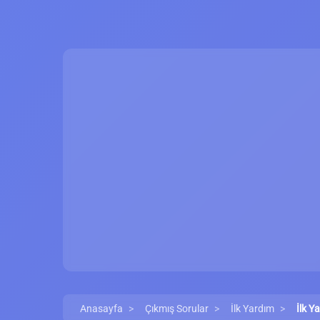
Anasayfa
Çıkmış Sorular
İlk Yardım
İlk Y