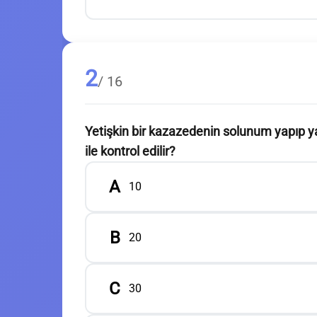
2
/ 16
Yetişkin bir kazazedenin solunum yapıp y
ile kontrol edilir?
A
10
B
20
C
30