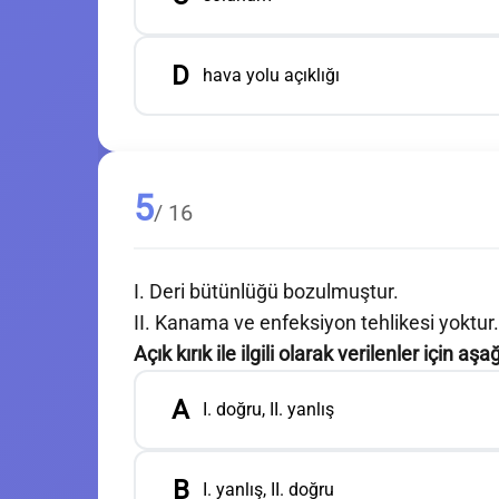
D
hava yolu açıklığı
5
/ 16
I. Deri bütünlüğü bozulmuştur.
II. Kanama ve enfeksiyon tehlikesi yoktur.
Açık kırık ile ilgili olarak verilenler için a
A
I. doğru, II. yanlış
B
I. yanlış, II. doğru