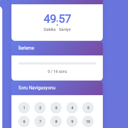
49
56
:
Dakika
Saniye
İlerleme
0 / 16 soru
Soru Navigasyonu
1
2
3
4
5
6
7
8
9
10