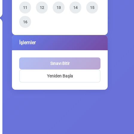
11
12
13
14
15
16
İşlemler
Sınavı Bitir
Yeniden Başla