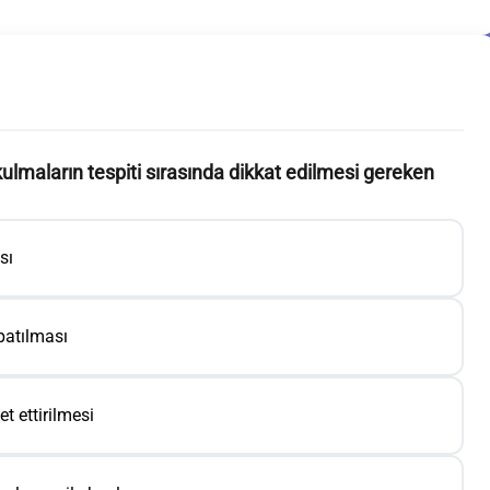
rkulmaların tespiti sırasında dikkat edilmesi gereken
sı
patılması
t ettirilmesi