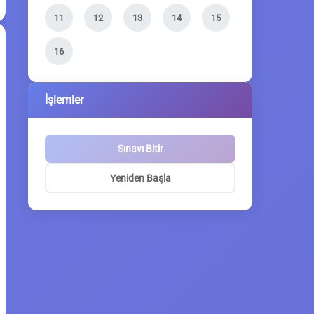
11
12
13
14
15
16
İşlemler
Sınavı Bitir
Yeniden Başla