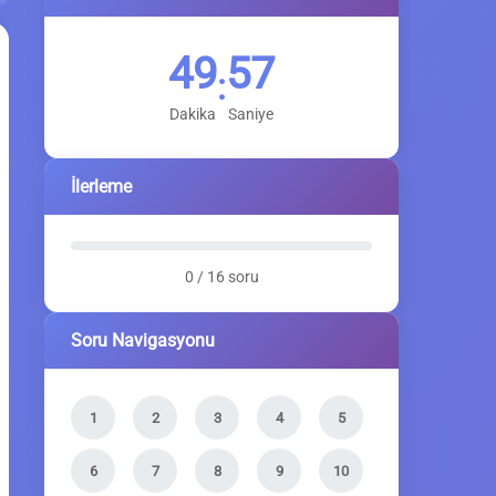
49
56
:
Dakika
Saniye
İlerleme
0 / 16 soru
Soru Navigasyonu
1
2
3
4
5
6
7
8
9
10