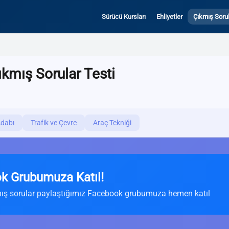
Sürücü Kursları
Ehliyetler
Çıkmış Sorul
ıkmış Sorular Testi
Adabı
Trafik ve Çevre
Araç Tekniği
k Grubumuza Katıl!
ış sorular paylaştığımız Facebook grubumuza hemen katıl