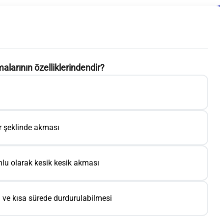
larının özelliklerindendir?
r şeklinde akması
umlu olarak kesik kesik akması
e kısa sürede durdurulabilmesi