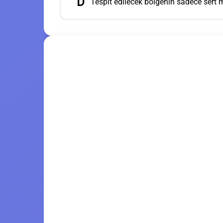
D
Tespit edilecek bölgenin sadece sert