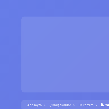
Anasayfa
Çıkmış Sorular
İlk Yardım
İlk Y