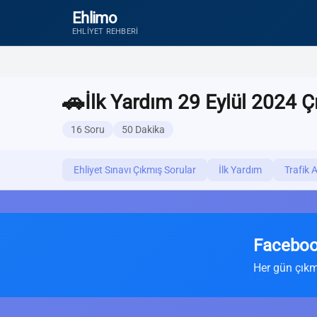
Ehlimo
EHLIYET REHBERI
🚗
İlk Yardım 29 Eylül 2024 Ç
16 Soru
50 Dakika
Ehliyet Sınavı Çıkmış Sorular
İlk Yardım
Trafik 
Faceboo
Her gün çıkm