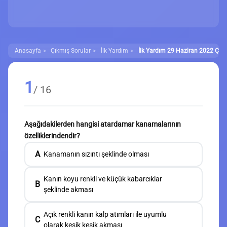
Anasayfa
Çıkmış Sorular
İlk Yardım
İlk Yardım 29 Haziran 2022 Çıkm
1
/ 16
Aşağıdakilerden hangisi atardamar kanamalarının
özelliklerindendir?
A
Kanamanın sızıntı şeklinde olması
Kanın koyu renkli ve küçük kabarcıklar
B
şeklinde akması
Açık renkli kanın kalp atımları ile uyumlu
C
olarak kesik kesik akması