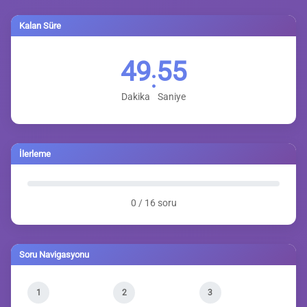
Kalan Süre
49
54
:
Dakika
Saniye
İlerleme
0 / 16 soru
Soru Navigasyonu
1
2
3