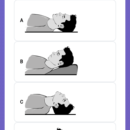
A
B
C