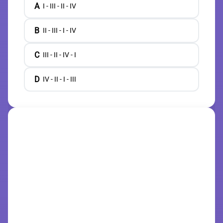
A
I - III - II - IV
B
II - III - I - IV
C
III - II - IV - I
D
IV - II - I - III