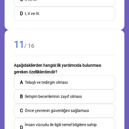
D
I, II ve III.
11
/ 16
Aşağıdakilerden hangisi ilk yardımcıda bulunması
gereken özelliklerdendir?
A
Telaşlı ve tedirgin olması
B
İletişim becerilerinin zayıf olması
C
Önce çevrenin güvenliğini sağlaması
İnsan vücudu ile ilgili temel bilgilere sahip
D