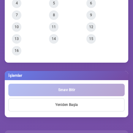
4
5
6
7
8
9
10
11
12
13
14
15
16
İşlemler
Sınavı Bitir
Yeniden Başla