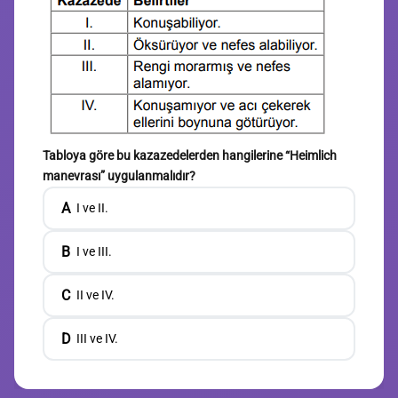
Tabloya göre bu kazazedelerden hangilerine “Heimlich
manevrası” uygulanmalıdır?
A
I ve II.
B
I ve III.
C
II ve IV.
D
III ve IV.