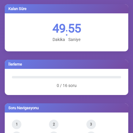
Kalan Süre
49
54
:
Dakika
Saniye
İlerleme
0 / 16 soru
Soru Navigasyonu
1
2
3