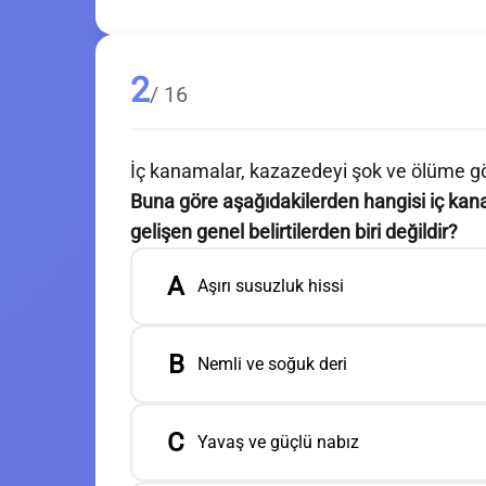
2
/ 16
İç kanamalar, kazazedeyi şok ve ölüme gö
Buna göre aşağıdakilerden hangisi iç ka
gelişen genel belirtilerden biri değildir?
A
Aşırı susuzluk hissi
B
Nemli ve soğuk deri
C
Yavaş ve güçlü nabız