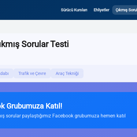
Sürücü Kursları
Ehliyetler
Çıkmış Sorul
ıkmış Sorular Testi
Adabı
Trafik ve Çevre
Araç Tekniği
k Grubumuza Katıl!
ış sorular paylaştığımız Facebook grubumuza hemen katıl