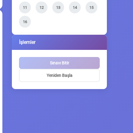
11
12
13
14
15
16
İşlemler
Sınavı Bitir
Yeniden Başla