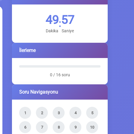
49
56
:
Dakika
Saniye
İlerleme
0 / 16 soru
Soru Navigasyonu
1
2
3
4
5
6
7
8
9
10