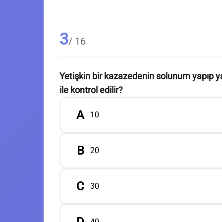
3
/ 16
Yetişkin bir kazazedenin solunum yapıp y
ile kontrol edilir?
A
10
B
20
C
30
40