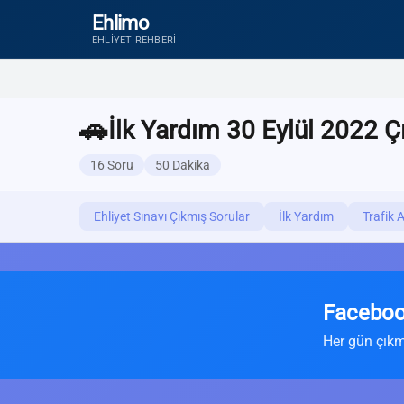
Ehlimo
EHLIYET REHBERI
🚗
İlk Yardım 30 Eylül 2022 Ç
16 Soru
50 Dakika
Ehliyet Sınavı Çıkmış Sorular
İlk Yardım
Trafik 
Faceboo
Her gün çıkm