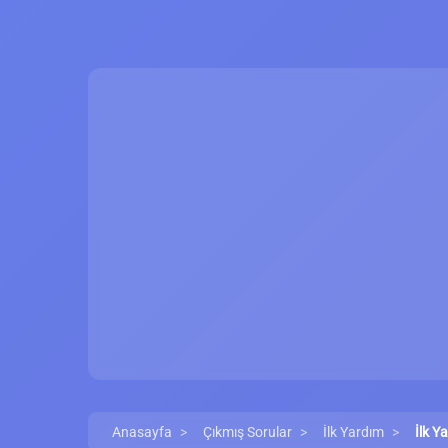
Anasayfa
Çıkmış Sorular
İlk Yardım
İlk Y