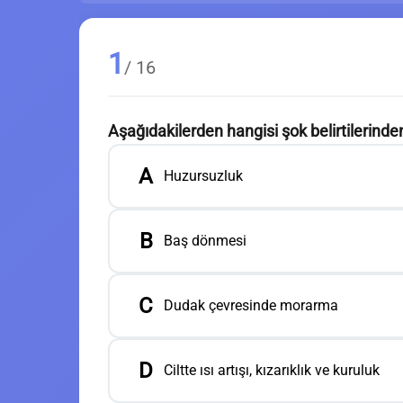
1
/ 16
Aşağıdakilerden hangisi şok belirtilerinden 
A
Huzursuzluk
B
Baş dönmesi
C
Dudak çevresinde morarma
D
Ciltte ısı artışı, kızarıklık ve kuruluk