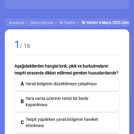
Anasayfa
Çıkmış Sorular
İlk Yardım
İlk Yardım 4 Mayıs 2025 Çıkmış S
1
/ 16
Aşağıdakilerden hangisi kırık, çıkık ve burkulmaların
tespiti sırasında dikkat edilmesi gereken hususlardandır?
A
Yaralı bölgenin düzeltilmeye çalışılması
Yara varsa üzerinin temiz bir bezle
B
kapatılması
Tespit yapılırken yaralı bölgenin hareket
C
ettirilmesi