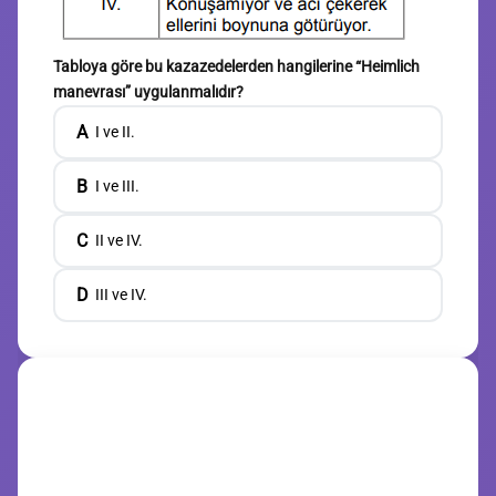
Tabloya göre bu kazazedelerden hangilerine “Heimlich
manevrası” uygulanmalıdır?
A
I ve II.
B
I ve III.
C
II ve IV.
D
III ve IV.