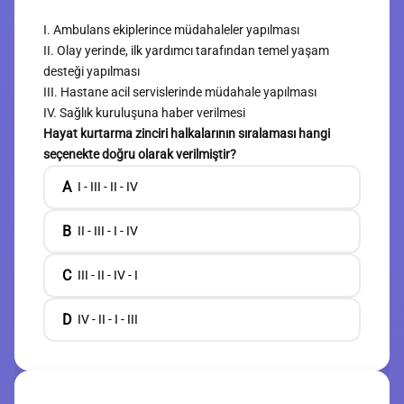
I. Ambulans ekiplerince müdahaleler yapılması
II. Olay yerinde, ilk yardımcı tarafından temel yaşam
desteği yapılması
III. Hastane acil servislerinde müdahale yapılması
IV. Sağlık kuruluşuna haber verilmesi
Hayat kurtarma zinciri halkalarının sıralaması hangi
seçenekte doğru olarak verilmiştir?
A
I - III - II - IV
B
II - III - I - IV
C
III - II - IV - I
D
IV - II - I - III