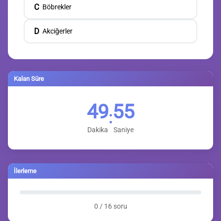
C
Böbrekler
D
Akciğerler
Kalan Süre
49
54
:
Dakika
Saniye
İlerleme
0 / 16 soru