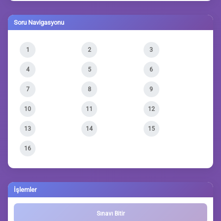
Soru Navigasyonu
1
2
3
4
5
6
7
8
9
10
11
12
13
14
15
16
İşlemler
Sınavı Bitir