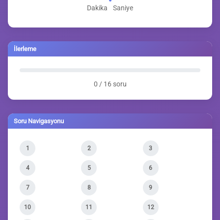
Dakika
Saniye
İlerleme
0 / 16 soru
Soru Navigasyonu
1
2
3
4
5
6
7
8
9
10
11
12