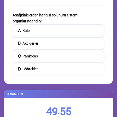
Aşağıdakilerden hangisi solunum sistemi
organlarındandır?
A
Kalp
B
Akciğerler
C
Pankreas
D
Böbrekler
Kalan Süre
49
54
: