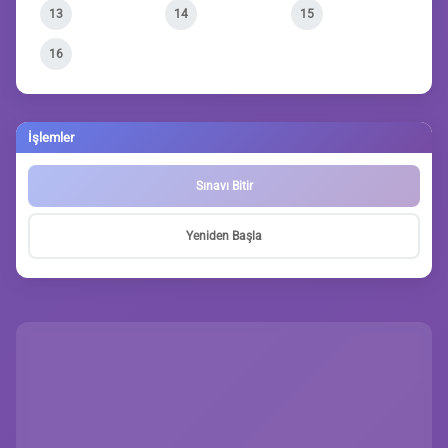
13
14
15
16
İşlemler
Sınavı Bitir
Yeniden Başla