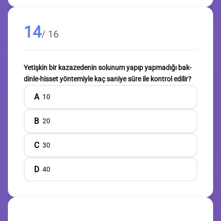
14
/ 16
Yetişkin bir kazazedenin solunum yapıp yapmadığı bak-
dinle-hisset yöntemiyle kaç saniye süre ile kontrol edilir?
A
10
B
20
C
30
D
40