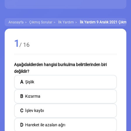
Anasayfa
Çıkmış Sorular
İlk Yardım
İlk Yardım 9 Aralık 2021 Çıkmış S
1
/ 16
Aşağıdakilerden hangisi burkulma belirtilerinden biri
değildir?
A
Şişlik
B
Kızarma
C
İşlev kaybı
D
Hareket ile azalan ağrı