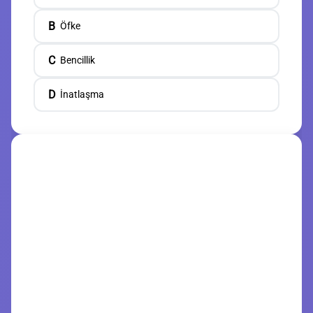
B
Öfke
C
Bencillik
D
İnatlaşma