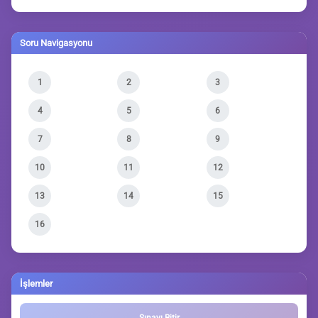
Soru Navigasyonu
1
2
3
4
5
6
7
8
9
10
11
12
13
14
15
16
İşlemler
Sınavı Bitir