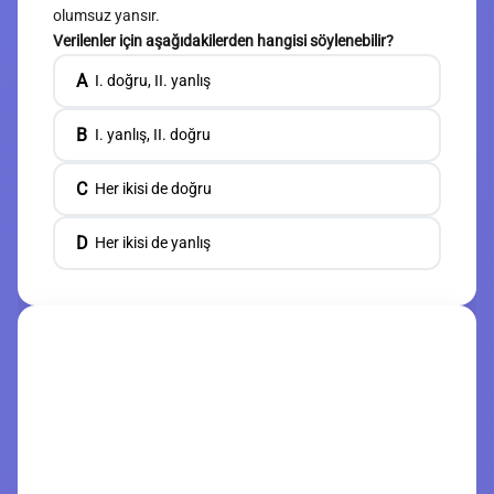
olumsuz yansır.
Verilenler için aşağıdakilerden hangisi söylenebilir?
A
I. doğru, II. yanlış
B
I. yanlış, II. doğru
C
Her ikisi de doğru
D
Her ikisi de yanlış