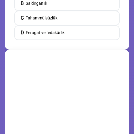
B
Saldırganlık
C
Tahammülsüzlük
D
Feragat ve fedakârlık