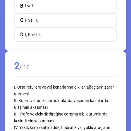
B
I ve II.
C
II ve III.
D
I, II ve III.
2
/ 16
I. Orta refüjlere ve yol kenarlarına dikilen ağaçların zarar
görmesi
II. Köprü ve tünel gibi noktalarda yaşanan kazalarda
ulaşımın aksaması
III. Trafo ve elektrik direğine çarpma gibi durumlarda
kesintilerin yaşanması
IV. Yakıt, kimyasal madde, tıbbi atık vs. yüklü araçların