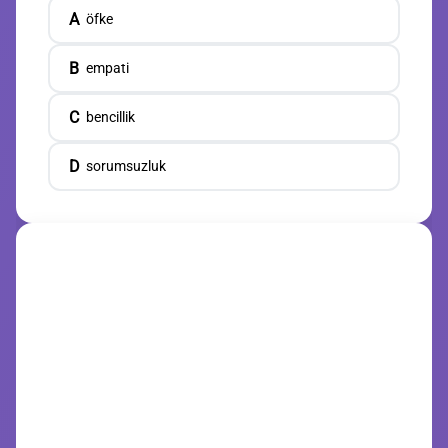
A
öfke
B
empati
C
bencillik
D
sorumsuzluk