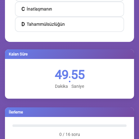
C
İnatlaşmanın
D
Tahammülsüzlüğün
Kalan Süre
49
54
:
Dakika
Saniye
İlerleme
0 / 16 soru