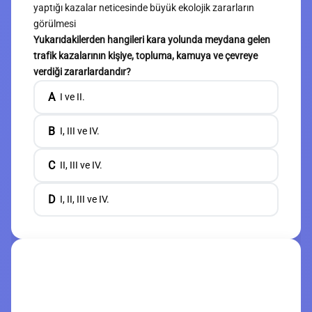
yaptığı kazalar neticesinde büyük ekolojik zararların
görülmesi
Yukarıdakilerden hangileri kara yolunda meydana gelen
trafik kazalarının kişiye, topluma, kamuya ve çevreye
verdiği zararlardandır?
A
I ve II.
B
I, III ve IV.
C
II, III ve IV.
D
I, II, III ve IV.