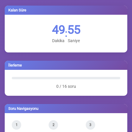
Kalan Süre
49
54
:
Dakika
Saniye
İlerleme
0 / 16 soru
Soru Navigasyonu
1
2
3