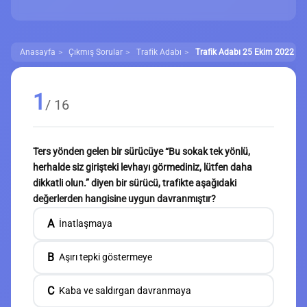
Anasayfa
Çıkmış Sorular
Trafik Adabı
Trafik Adabı 25 Ekim 2022 Çık
1
/ 16
Ters yönden gelen bir sürücüye “Bu sokak tek yönlü,
herhalde siz girişteki levhayı görmediniz, lütfen daha
dikkatli olun.” diyen bir sürücü, trafikte aşağıdaki
değerlerden hangisine uygun davranmıştır?
A
İnatlaşmaya
B
Aşırı tepki göstermeye
C
Kaba ve saldırgan davranmaya