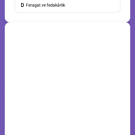
D
Feragat ve fedakârlık