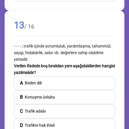
13
/ 16
- - - - ; trafik içinde sorumluluk, yardımlaşma, tahammül,
saygı, fedakârlık, sabır vb. değerlere sahip olabilme
yetisidir.
Verilen ifadede boş bırakılan yere aşağıdakilerden hangisi
yazılmalıdır?
A
Beden dili
B
Konuşma üslubu
C
Trafik adabı
D
Trafikte hak ihlali