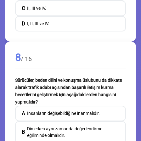
C
II, III ve IV.
D
I, II, III ve IV.
8
/ 16
Sürücüler, beden dilini ve konuşma üslubunu da dikkate
alarak trafik adabı açısından başarılı iletişim kurma
becerilerini geliştirmek için aşağıdakilerden hangisini
yapmalıdır?
A
İnsanların değişebildiğine inanmalıdır.
Dinlerken aynı zamanda değerlendirme
B
eğiliminde olmalıdır.