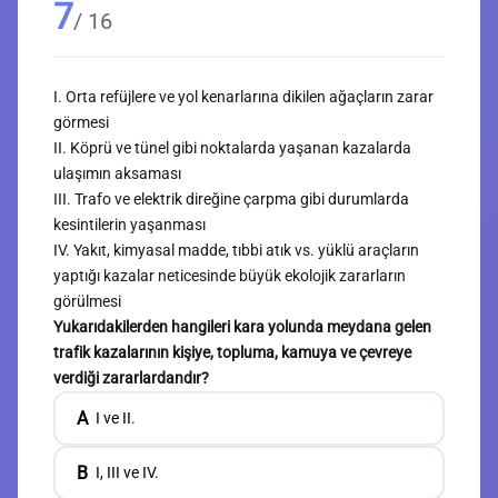
7
/ 16
I. Orta refüjlere ve yol kenarlarına dikilen ağaçların zarar
görmesi
II. Köprü ve tünel gibi noktalarda yaşanan kazalarda
ulaşımın aksaması
III. Trafo ve elektrik direğine çarpma gibi durumlarda
kesintilerin yaşanması
IV. Yakıt, kimyasal madde, tıbbi atık vs. yüklü araçların
yaptığı kazalar neticesinde büyük ekolojik zararların
görülmesi
Yukarıdakilerden hangileri kara yolunda meydana gelen
trafik kazalarının kişiye, topluma, kamuya ve çevreye
verdiği zararlardandır?
A
I ve II.
B
I, III ve IV.