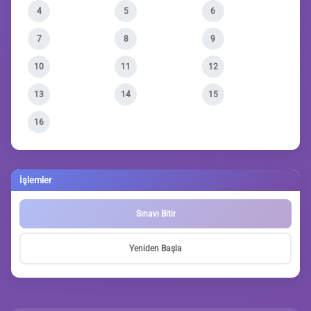
4
5
6
7
8
9
10
11
12
13
14
15
16
İşlemler
Sınavı Bitir
Yeniden Başla