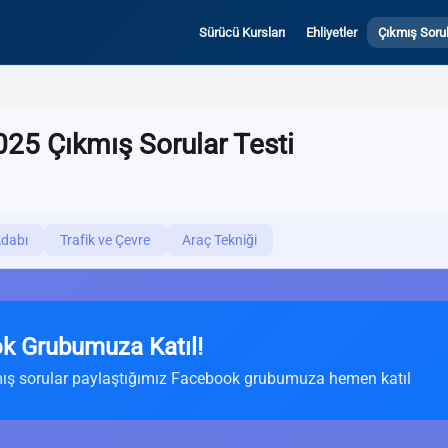
Sürücü Kursları
Ehliyetler
Çıkmış Sorul
025 Çıkmış Sorular Testi
Adabı
Trafik ve Çevre
Araç Tekniği
k Grubumuza Katıl!
ış sorular paylaştığımız Facebook grubumuza hemen katıl