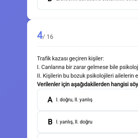
4
/ 16
Trafik kazası geçiren kişiler:
I. Canlarına bir zarar gelmese bile psikoloj
II. Kişilerin bu bozuk psikolojileri aileler
Verilenler için aşağıdakilerden hangisi söy
A
I. doğru, II. yanlış
B
I. yanlış, II. doğru