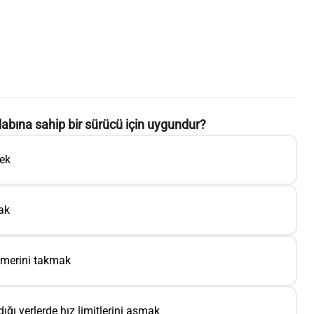
dabına sahip bir sürücü için uygundur?
mek
mak
merini takmak
ğı yerlerde hız limitlerini aşmak