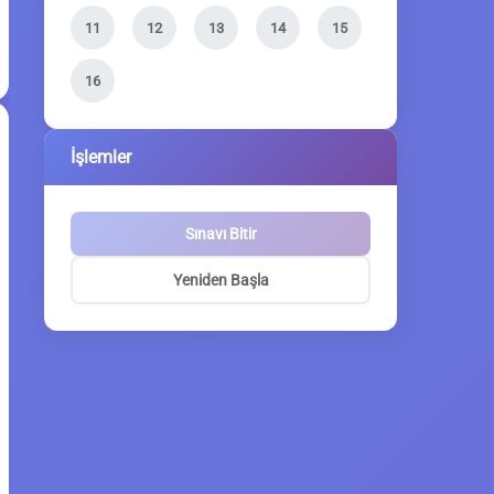
11
12
13
14
15
16
İşlemler
Sınavı Bitir
Yeniden Başla