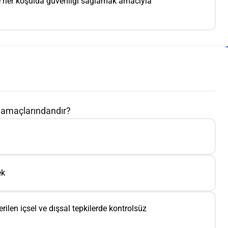
 ve her koşulda güvenliği sağlamak amacıyla
 amaçlarındandır?
ek
rilen içsel ve dışsal tepkilerde kontrolsüz