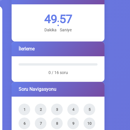
49
56
:
Dakika
Saniye
İlerleme
0 / 16 soru
Soru Navigasyonu
1
2
3
4
5
6
7
8
9
10