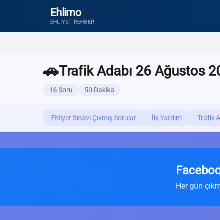
Ehlimo
EHLIYET REHBERI
🚗
Trafik Adabı 26 Ağustos 2
16 Soru
50 Dakika
Ehliyet Sınavı Çıkmış Sorular
İlk Yardım
Trafik 
Faceboo
Her gün çıkm