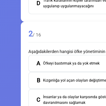
Trafik kurallarının kişiler tarafından
D
uygulanıp uygulanmayacağını
2
/ 16
Aşağıdakilerden hangisi öfke yönetiminin
A
Öfkeyi bastırmak ya da yok etmek
B
Kızgınlığa yol açan olayları değiştirm
İnsanlar ya da olaylar karşısında göste
C
davranılmasını sağlamak