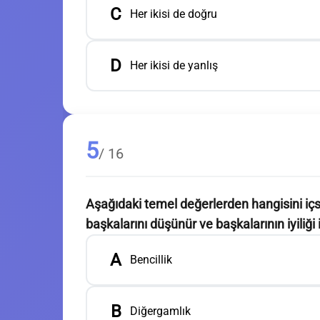
C
Her ikisi de doğru
D
Her ikisi de yanlış
5
/ 16
Aşağıdaki temel değerlerden hangisini içse
başkalarını düşünür ve başkalarının iyiliği 
A
Bencillik
B
Diğergamlık