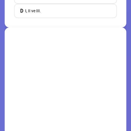
D
I, II ve III.