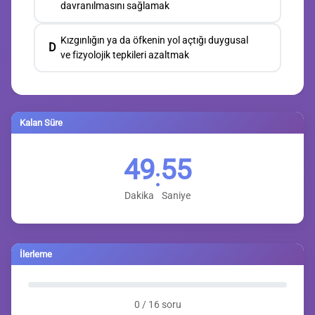
davranılmasını sağlamak
Kızgınlığın ya da öfkenin yol açtığı duygusal
D
ve fizyolojik tepkileri azaltmak
Kalan Süre
49
54
:
Dakika
Saniye
İlerleme
0 / 16 soru