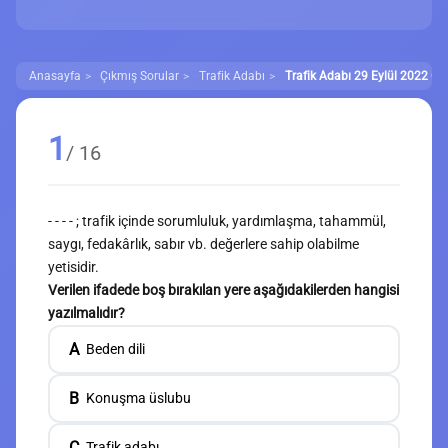
Anasayfa
Çıkmış Sorular
Trafik Adabı
Trafik Adabı 29 Eylül 2022 Çık
1
/ 16
- - - - ; trafik içinde sorumluluk, yardımlaşma, tahammül,
saygı, fedakârlık, sabır vb. değerlere sahip olabilme
yetisidir.
Verilen ifadede boş bırakılan yere aşağıdakilerden hangisi
yazılmalıdır?
A
Beden dili
B
Konuşma üslubu
C
Trafik adabı