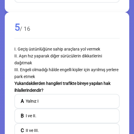
5
/ 16
I. Geçiş üstünlüğüne sahip araçlara yol vermek
II. Aşırı hız yaparak diğer sürücülerin dikkatlerini
dağıtmak
III. Engeli olmadığı hâlde engelli kişiler için ayrılmış yerlere
park etmek
Yukarıdakilerden hangileri trafikte bireye yapılan hak
ihlallerindendir?
A
Yalnız I
B
I ve II.
C
II ve III.