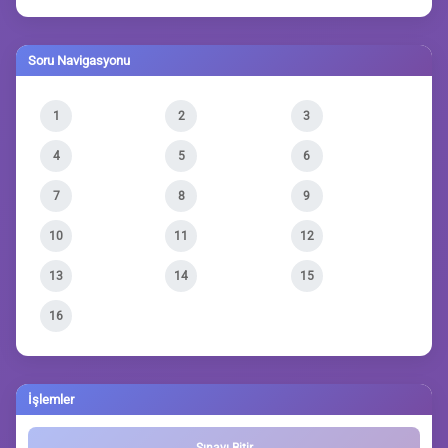
Soru Navigasyonu
1
2
3
4
5
6
7
8
9
10
11
12
13
14
15
16
İşlemler
Sınavı Bitir