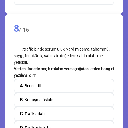
8
/ 16
- - - - ; trafik içinde sorumluluk, yardımlaşma, tahammül,
saygı, fedakârlık, sabır vb. değerlere sahip olabilme
yetisidir.
Verilen ifadede boş bırakılan yere aşağıdakilerden hangisi
yazılmalıdır?
A
Beden dili
B
Konuşma üslubu
C
Trafik adabı
D
Trafikte hak ihlali