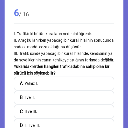
6
/ 16
I. Trafikteki bütün kuralların nedenini öğrenir.
II. Araç kullanırken yapacağı bir kural ihlalinin sonucunda
sadece maddi ceza olduğunu düşünür.
III. Trafik içinde yapacağı bir kural ihlalinde, kendisinin ya
da sevdiklerinin canını tehlikeye attığının farkında değildir.
Yukarıdakilerden hangileri trafik adabına sahip olan bir
sürücü için söylenebilir?
A
Yalnız I.
B
I ve II.
C
II ve III.
D
I, II ve III.