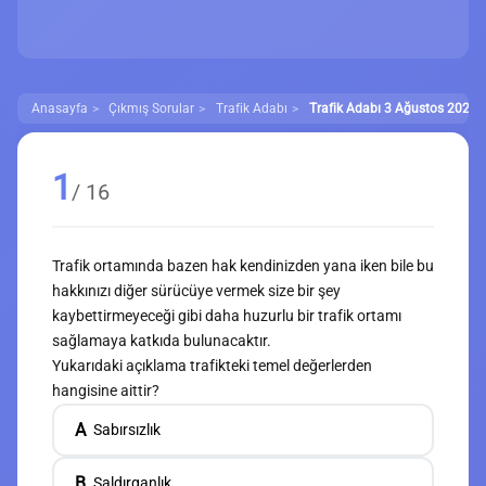
Anasayfa
Çıkmış Sorular
Trafik Adabı
Trafik Adabı 3 Ağustos 2022 Ç
1
/ 16
Trafik ortamında bazen hak kendinizden yana iken bile bu
hakkınızı diğer sürücüye vermek size bir şey
kaybettirmeyeceği gibi daha huzurlu bir trafik ortamı
sağlamaya katkıda bulunacaktır.
Yukarıdaki açıklama trafikteki temel değerlerden
hangisine aittir?
A
Sabırsızlık
B
Saldırganlık