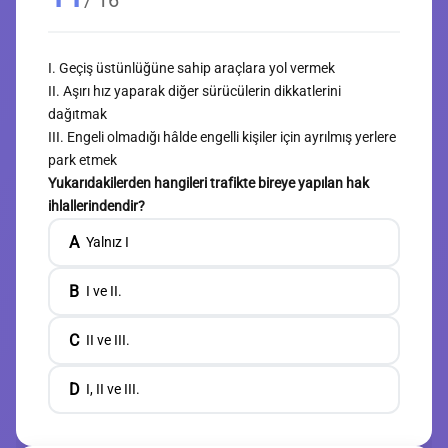
I. Geçiş üstünlüğüne sahip araçlara yol vermek
II. Aşırı hız yaparak diğer sürücülerin dikkatlerini
dağıtmak
III. Engeli olmadığı hâlde engelli kişiler için ayrılmış yerlere
park etmek
Yukarıdakilerden hangileri trafikte bireye yapılan hak
ihlallerindendir?
A
Yalnız I
B
I ve II.
C
II ve III.
D
I, II ve III.