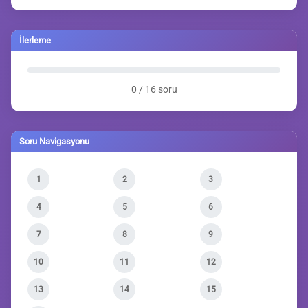
İlerleme
0 / 16 soru
Soru Navigasyonu
1
2
3
4
5
6
7
8
9
10
11
12
13
14
15