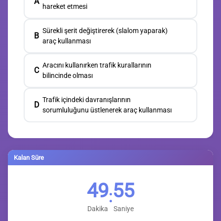
A
hareket etmesi
Sürekli şerit değiştirerek (slalom yaparak)
B
araç kullanması
Aracını kullanırken trafik kurallarının
C
bilincinde olması
Trafik içindeki davranışlarının
D
sorumluluğunu üstlenerek araç kullanması
Kalan Süre
49
54
:
Dakika
Saniye