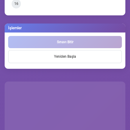
16
İşlemler
Sınavı Bitir
Yeniden Başla