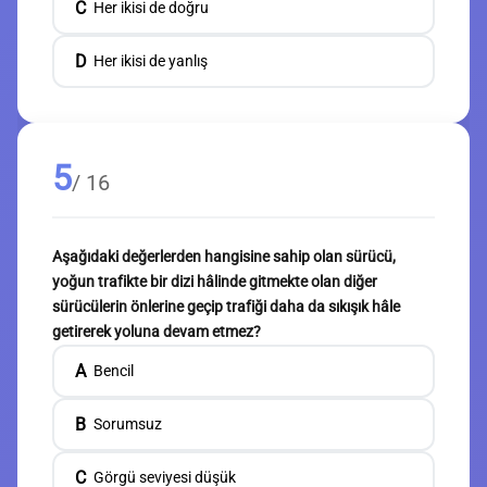
C
Her ikisi de doğru
D
Her ikisi de yanlış
5
/ 16
Aşağıdaki değerlerden hangisine sahip olan sürücü,
yoğun trafikte bir dizi hâlinde gitmekte olan diğer
sürücülerin önlerine geçip trafiği daha da sıkışık hâle
getirerek yoluna devam etmez?
A
Bencil
B
Sorumsuz
C
Görgü seviyesi düşük