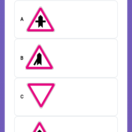
A
B
C