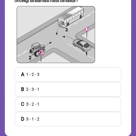
önceliği sıralaması nasıl olmalıdır?
A
1 - 2 - 3
B
2 - 3 - 1
C
3 - 2 - 1
D
3 - 1 - 2