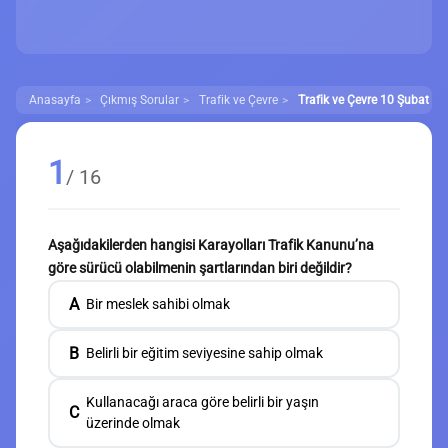
Anasayfa
Çıkmış Sorular
Trafik ve Çevre
Trafik ve Çevre 10 Şubat 20
1
/ 16
Aşağıdakilerden hangisi Karayolları Trafik Kanunu’na
göre sürücü olabilmenin şartlarından biri değildir?
A
Bir meslek sahibi olmak
B
Belirli bir eğitim seviyesine sahip olmak
Kullanacağı araca göre belirli bir yaşın
C
üzerinde olmak