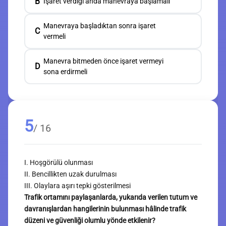
B
İşaret verdiği anda manevraya başlamalı
Manevraya başladıktan sonra işaret
C
vermeli
Manevra bitmeden önce işaret vermeyi
D
sona erdirmeli
5
/ 16
I. Hoşgörülü olunması
II. Bencillikten uzak durulması
III. Olaylara aşırı tepki gösterilmesi
Trafik ortamını paylaşanlarda, yukarıda verilen tutum ve
davranışlardan hangilerinin bulunması hâlinde trafik
düzeni ve güvenliği olumlu yönde etkilenir?