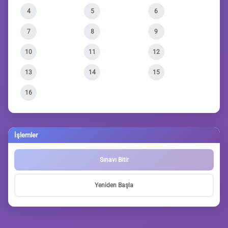
4
5
6
7
8
9
10
11
12
13
14
15
16
İşlemler
Sınavı Bitir
Yeniden Başla