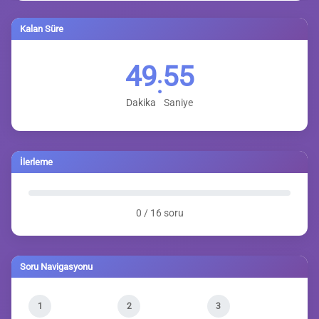
Kalan Süre
49
54
:
Dakika
Saniye
İlerleme
0 / 16 soru
Soru Navigasyonu
1
2
3