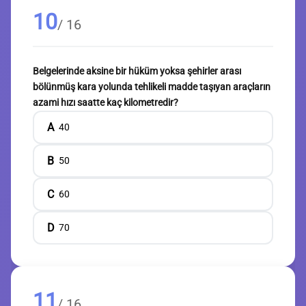
10
/ 16
Belgelerinde aksine bir hüküm yoksa şehirler arası
bölünmüş kara yolunda tehlikeli madde taşıyan araçların
azami hızı saatte kaç kilometredir?
A
40
B
50
C
60
D
70
11
/ 16