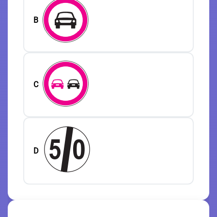
B
C
D