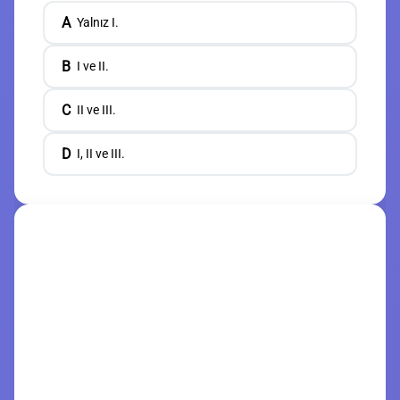
A
Yalnız I.
B
I ve II.
C
II ve III.
D
I, II ve III.