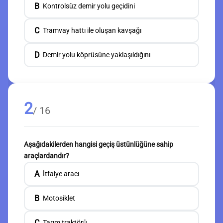
B
Kontrolsüz demir yolu geçidini
C
Tramvay hattı ile oluşan kavşağı
D
Demir yolu köprüsüne yaklaşıldığını
2
/ 16
Aşağıdakilerden hangisi geçiş üstünlüğüne sahip
araçlardandır?
A
İtfaiye aracı
B
Motosiklet
C
Tarım traktörü