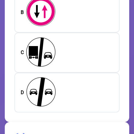
B
C
D