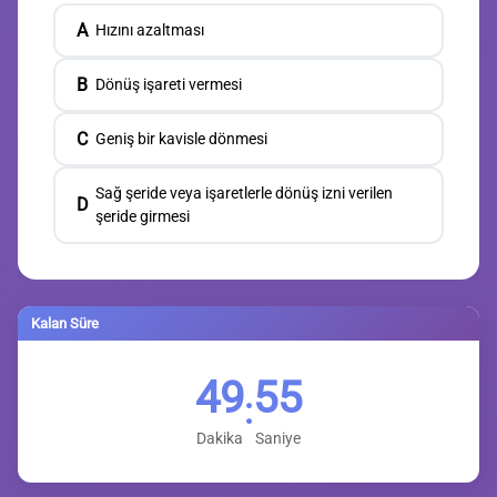
A
Hızını azaltması
B
Dönüş işareti vermesi
C
Geniş bir kavisle dönmesi
Sağ şeride veya işaretlerle dönüş izni verilen
D
şeride girmesi
Kalan Süre
49
54
:
Dakika
Saniye