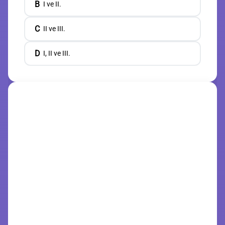
B
I ve II.
C
II ve III.
D
I, II ve III.