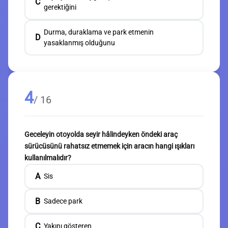
C
gerektiğini
Durma, duraklama ve park etmenin
D
yasaklanmış olduğunu
4
/ 16
Geceleyin otoyolda seyir hâlindeyken öndeki araç
sürücüsünü rahatsız etmemek için aracın hangi ışıkları
kullanılmalıdır?
A
Sis
B
Sadece park
C
Yakını gösteren