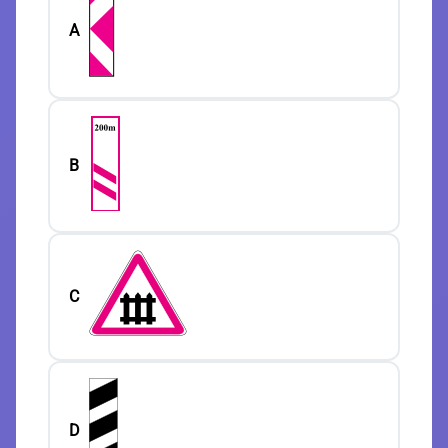
A
B
C
D