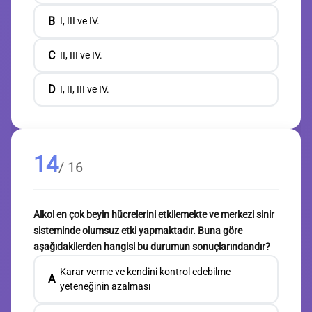
B
I, III ve IV.
C
II, III ve IV.
D
I, II, III ve IV.
14
/ 16
Alkol en çok beyin hücrelerini etkilemekte ve merkezi sinir
sisteminde olumsuz etki yapmaktadır. Buna göre
aşağıdakilerden hangisi bu durumun sonuçlarındandır?
Karar verme ve kendini kontrol edebilme
A
yeteneğinin azalması