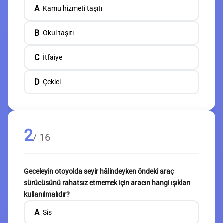
A
Kamu hizmeti taşıtı
B
Okul taşıtı
C
İtfaiye
D
Çekici
2
/ 16
Geceleyin otoyolda seyir hâlindeyken öndeki araç
sürücüsünü rahatsız etmemek için aracın hangi ışıkları
kullanılmalıdır?
A
Sis