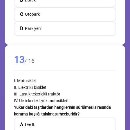
B
Durak
C
Otopark
D
Park yeri
13
/ 16
I. Motosiklet
II. Elektrikli bisiklet
III. Lastik tekerlekli traktör
IV. Üç tekerlekli yük motosikleti
Yukarıdaki taşıtlardan hangilerinin sürülmesi sırasında
koruma başlığı takılması mecburidir?
A
I ve II.