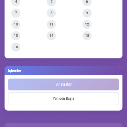
4
5
6
7
8
9
10
11
12
13
14
15
16
İşlemler
Sınavı Bitir
Yeniden Başla