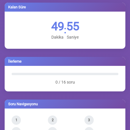
Kalan Süre
49
54
:
Dakika
Saniye
İlerleme
0 / 16 soru
Soru Navigasyonu
1
2
3