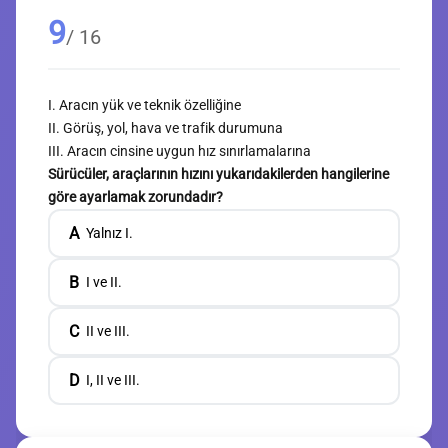
9
/ 16
I. Aracın yük ve teknik özelliğine
II. Görüş, yol, hava ve trafik durumuna
III. Aracın cinsine uygun hız sınırlamalarına
Sürücüler, araçlarının hızını yukarıdakilerden hangilerine
göre ayarlamak zorundadır?
A
Yalnız I.
B
I ve II.
C
II ve III.
D
I, II ve III.