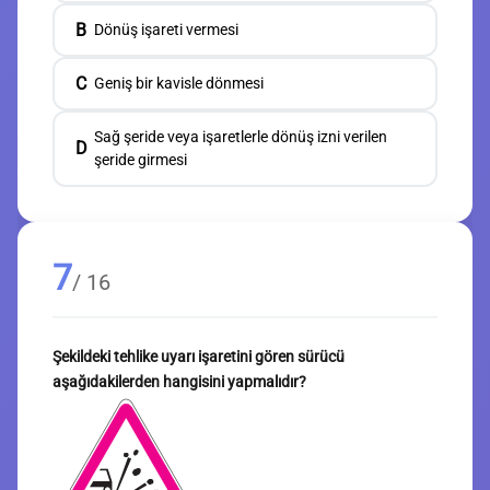
B
Dönüş işareti vermesi
C
Geniş bir kavisle dönmesi
Sağ şeride veya işaretlerle dönüş izni verilen
D
şeride girmesi
7
/ 16
Şekildeki tehlike uyarı işaretini gören sürücü
aşağıdakilerden hangisini yapmalıdır?