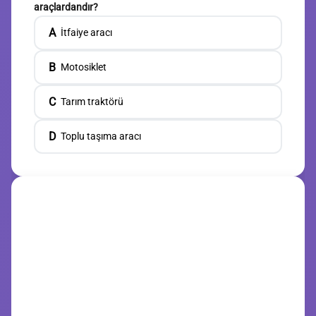
araçlardandır?
A
İtfaiye aracı
B
Motosiklet
C
Tarım traktörü
D
Toplu taşıma aracı