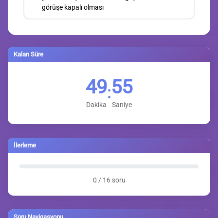
görüşe kapalı olması
Kalan Süre
49
54
:
Dakika
Saniye
İlerleme
0 / 16 soru
Soru Navigasyonu