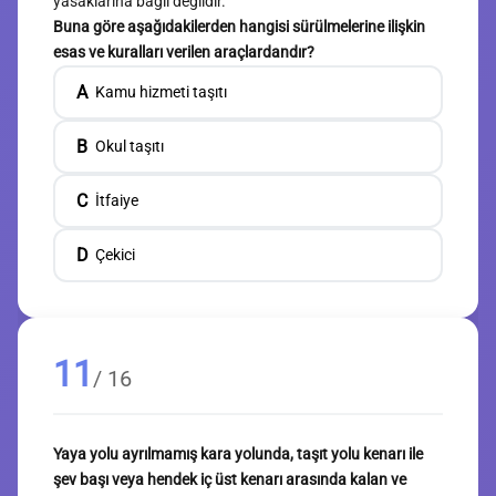
yasaklarına bağlı değildir.
Buna göre aşağıdakilerden hangisi sürülmelerine ilişkin
esas ve kuralları verilen araçlardandır?
A
Kamu hizmeti taşıtı
B
Okul taşıtı
C
İtfaiye
D
Çekici
11
/ 16
Yaya yolu ayrılmamış kara yolunda, taşıt yolu kenarı ile
şev başı veya hendek iç üst kenarı arasında kalan ve