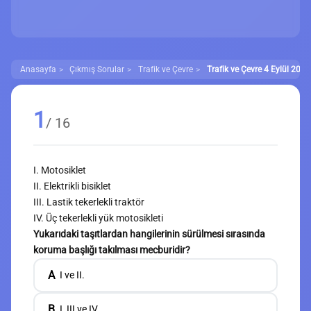
Anasayfa
Çıkmış Sorular
Trafik ve Çevre
Trafik ve Çevre 4 Eylül 2025
1
/ 16
I. Motosiklet
II. Elektrikli bisiklet
III. Lastik tekerlekli traktör
IV. Üç tekerlekli yük motosikleti
Yukarıdaki taşıtlardan hangilerinin sürülmesi sırasında
koruma başlığı takılması mecburidir?
A
I ve II.
B
I, III ve IV.