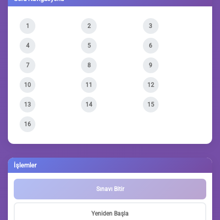
1
2
3
4
5
6
7
8
9
10
11
12
13
14
15
16
İşlemler
Sınavı Bitir
Yeniden Başla