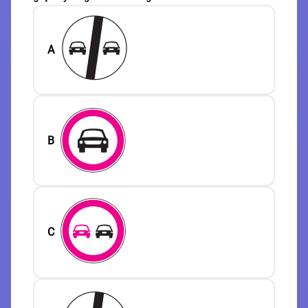
A
B
C