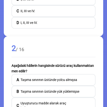
C
II, III ve IV.
D
I, II, III ve IV.
2
/ 16
Aşağıdaki hâllerin hangisinde sürücü araç kullanmaktan
men edilir?
A
Taşıma sınırının üstünde yolcu almışsa
B
Taşıma sınırının üstünde yük yüklemişse
Uyuşturucu madde alarak araç
C