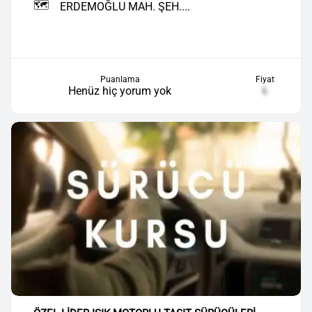
🗺️
ERDEMOĞLU MAH. ŞEH....
Puanlama
Fiyat
Henüz hiç yorum yok
₺