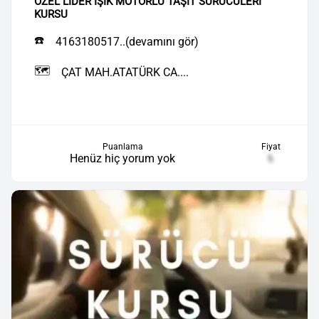
ÖZEL LİDER IŞIK MOTORLU TAŞIT SÜRÜCÜLERİ
KURSU
☎️
4163180517..(devamını gör)
🗺️
ÇAT MAH.ATATÜRK CA....
Puanlama
Fiyat
Henüz hiç yorum yok
₺