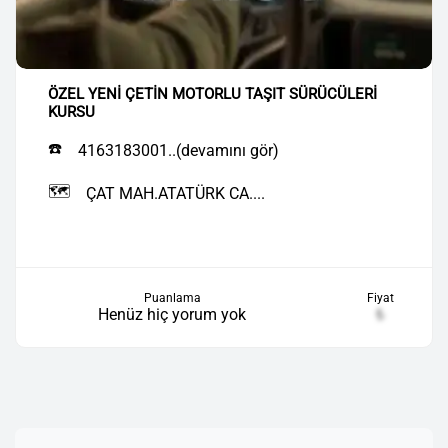
ÖZEL YENİ ÇETİN MOTORLU TAŞIT SÜRÜCÜLERİ
KURSU
☎️
4163183001..(devamını gör)
🗺️
ÇAT MAH.ATATÜRK CA....
Puanlama
Fiyat
Henüz hiç yorum yok
₺