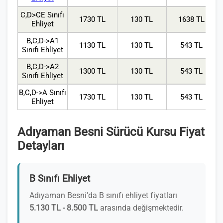
C,D>CE Sınıfı
1730 TL
130 TL
1638 TL
Ehliyet
B,C,D->A1
1130 TL
130 TL
543 TL
Sınıfı Ehliyet
B,C,D->A2
1300 TL
130 TL
543 TL
Sınıfı Ehliyet
B,C,D->A Sınıfı
1730 TL
130 TL
543 TL
Ehliyet
Adıyaman Besni Sürücü Kursu Fiyat
Detayları
B Sınıfı Ehliyet
Adıyaman Besni'da B sınıfı ehliyet fiyatları
5.130 TL - 8.500 TL
arasında değişmektedir.