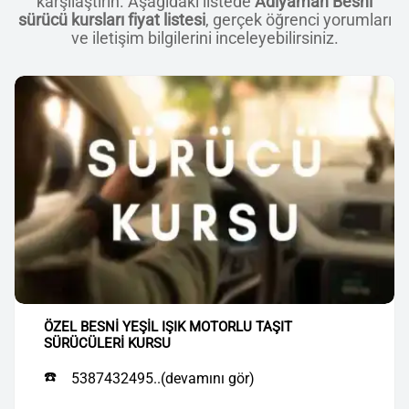
karşılaştırın. Aşağıdaki listede
Adıyaman Besni
sürücü kursları fiyat listesi
, gerçek öğrenci yorumları
ve iletişim bilgilerini inceleyebilirsiniz.
ÖZEL BESNİ YEŞİL IŞIK MOTORLU TAŞIT
SÜRÜCÜLERİ KURSU
☎️
5387432495..(devamını gör)