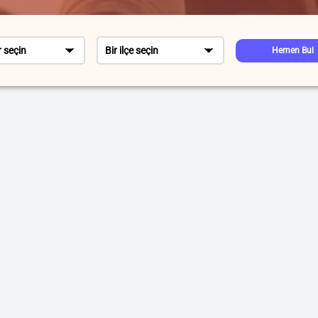
r seçin
Bir ilçe seçin
Hemen Bul