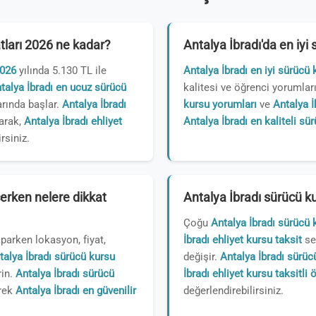
atları 2026 ne kadar?
Antalya İbradı'da en iyi
2026
yılında 5.130 TL ile
Antalya İbradı en iyi sürücü 
talya İbradı en ucuz sürücü
kalitesi ve öğrenci yorumları
arında başlar.
Antalya İbradı
kursu yorumları
ve
Antalya İ
arak,
Antalya İbradı ehliyet
Antalya İbradı en kaliteli sü
rsiniz.
erken nelere dikkat
Antalya İbradı sürücü ku
Çoğu
Antalya İbradı sürücü 
parken lokasyon, fiyat,
İbradı ehliyet kursu taksit
seç
talya İbradı sürücü kursu
değişir.
Antalya İbradı sürü
rin.
Antalya İbradı sürücü
İbradı ehliyet kursu taksitli
erek
Antalya İbradı en güvenilir
değerlendirebilirsiniz.