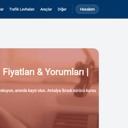
ar
Trafik Levhaları
Araçlar
Diğer
Hesabım
 Fiyatları & Yorumları |
rı okuyun, anında kayıt olun. Antalya İbradı sürücü kursu