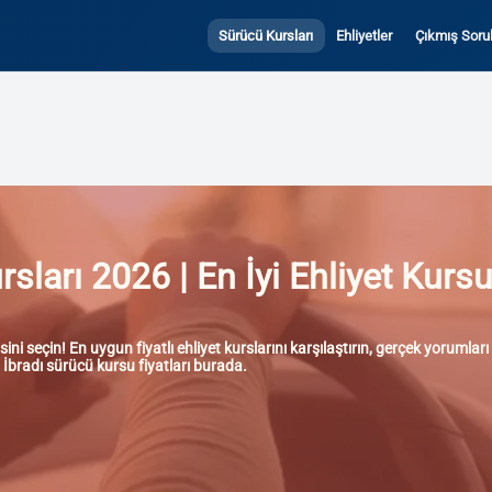
Sürücü Kursları
Ehliyetler
Çıkmış Sorul
sları 2026 | En İyi Ehliyet Kursu
ni seçin! En uygun fiyatlı ehliyet kurslarını karşılaştırın, gerçek yorumla
ya İbradı sürücü kursu fiyatları burada.