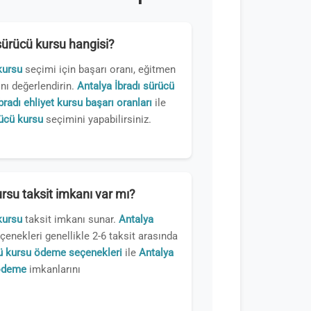
 sürücü kursu hangisi?
kursu
seçimi için başarı oranı, eğitmen
nı değerlendirin.
Antalya İbradı sürücü
bradı ehliyet kursu başarı oranları
ile
rücü kursu
seçimini yapabilirsiniz.
rsu taksit imkanı var mı?
kursu
taksit imkanı sunar.
Antalya
enekleri genellikle 2-6 taksit arasında
cü kursu ödeme seçenekleri
ile
Antalya
 ödeme
imkanlarını