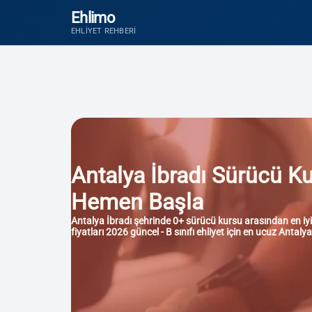
Ehlimo
EHLIYET REHBERI
Antalya İbradı Sürücü Kur
Hemen Başla
Antalya İbradı şehrinde 0+ sürücü kursu arasından en iyisi
fiyatları 2026 güncel - B sınıfı ehliyet için en ucuz Antal