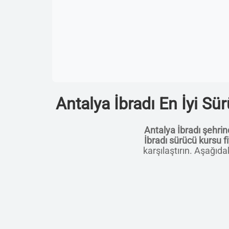
Antalya İbradı En İyi Sü
Antalya İbradı şehri
İbradı sürücü kursu f
karşılaştırın. Aşağıda