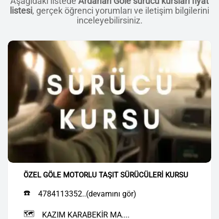
Aşağıdaki listede
Ardahan Göle sürücü kursları fiyat
listesi
, gerçek öğrenci yorumları ve iletişim bilgilerini
inceleyebilirsiniz.
ÖZEL GÖLE MOTORLU TAŞIT SÜRÜCÜLERİ KURSU
☎️
4784113352..(devamını gör)
🗺️
KAZIM KARABEKİR MA....