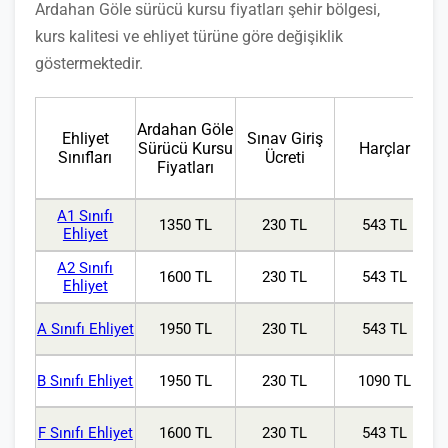
Ardahan Göle sürücü kursu fiyatları şehir bölgesi,
kurs kalitesi ve ehliyet türüne göre değişiklik
göstermektedir.
Ardahan Göle
Ehliyet
Sınav Giriş
Sürücü Kursu
Harçlar
Sınıfları
Ücreti
Fiyatları
A1 Sınıfı
1350 TL
230 TL
543 TL
Ehliyet
A2 Sınıfı
1600 TL
230 TL
543 TL
Ehliyet
A Sınıfı Ehliyet
1950 TL
230 TL
543 TL
B Sınıfı Ehliyet
1950 TL
230 TL
1090 TL
F Sınıfı Ehliyet
1600 TL
230 TL
543 TL