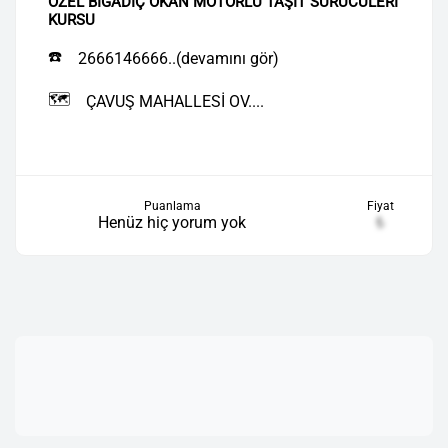
ÖZEL BİGADİÇ OKAN MOTORLU TAŞIT SÜRÜCÜLERİ
KURSU
☎️
2666146666..(devamını gör)
🗺️
ÇAVUŞ MAHALLESİ OV....
Puanlama
Fiyat
Henüz hiç yorum yok
₺