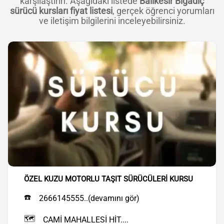
karşılaştırın. Aşağıdaki listede
Balıkesir Bigadiç
sürücü kursları fiyat listesi
, gerçek öğrenci yorumları
ve iletişim bilgilerini inceleyebilirsiniz.
ÖZEL KUZU MOTORLU TAŞIT SÜRÜCÜLERİ KURSU
☎️
2666145555..(devamını gör)
🗺️
CAMİ MAHALLESİ HİT....