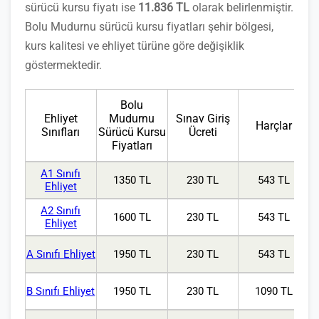
sürücü kursu fiyatı ise
11.836 TL
olarak belirlenmiştir.
Bolu Mudurnu sürücü kursu fiyatları şehir bölgesi,
kurs kalitesi ve ehliyet türüne göre değişiklik
göstermektedir.
Bolu
Ehliyet
Mudurnu
Sınav Giriş
Harçlar
Sınıfları
Sürücü Kursu
Ücreti
Fiyatları
A1 Sınıfı
1350 TL
230 TL
543 TL
Ehliyet
A2 Sınıfı
1600 TL
230 TL
543 TL
Ehliyet
A Sınıfı Ehliyet
1950 TL
230 TL
543 TL
B Sınıfı Ehliyet
1950 TL
230 TL
1090 TL