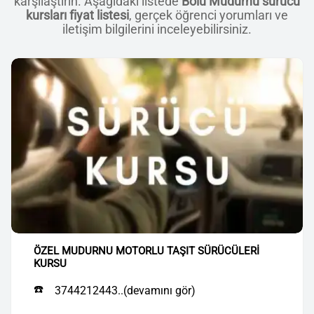
karşılaştırın. Aşağıdaki listede
Bolu Mudurnu sürücü
kursları fiyat listesi
, gerçek öğrenci yorumları ve
iletişim bilgilerini inceleyebilirsiniz.
ÖZEL MUDURNU MOTORLU TAŞIT SÜRÜCÜLERİ
KURSU
☎️
3744212443..(devamını gör)