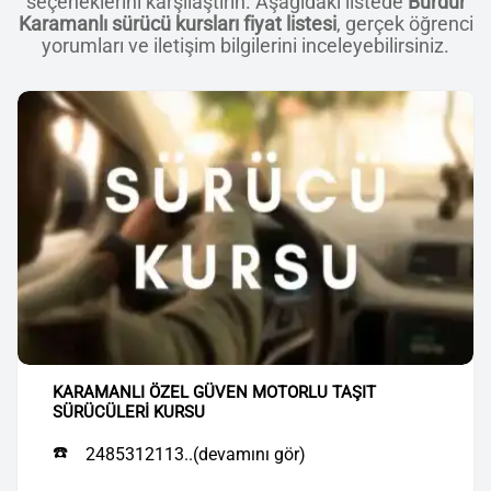
seçeneklerini karşılaştırın. Aşağıdaki listede
Burdur
Karamanlı sürücü kursları fiyat listesi
, gerçek öğrenci
yorumları ve iletişim bilgilerini inceleyebilirsiniz.
KARAMANLI ÖZEL GÜVEN MOTORLU TAŞIT
SÜRÜCÜLERİ KURSU
☎️
2485312113..(devamını gör)