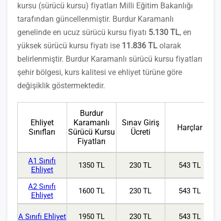
kursu (sürücü kursu) fiyatları Milli Eğitim Bakanlığı
tarafından güncellenmiştir. Burdur Karamanlı
genelinde en ucuz sürücü kursu fiyatı
5.130 TL
, en
yüksek sürücü kursu fiyatı ise
11.836 TL
olarak
belirlenmiştir. Burdur Karamanlı sürücü kursu fiyatları
şehir bölgesi, kurs kalitesi ve ehliyet türüne göre
değişiklik göstermektedir.
Burdur
Ehliyet
Karamanlı
Sınav Giriş
Harçlar
Sınıfları
Sürücü Kursu
Ücreti
Fiyatları
A1 Sınıfı
1350 TL
230 TL
543 TL
Ehliyet
A2 Sınıfı
1600 TL
230 TL
543 TL
Ehliyet
A Sınıfı Ehliyet
1950 TL
230 TL
543 TL