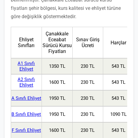
fiyatları şehir bölgesi, kurs kalitesi ve ehliyet türüne
göre değişiklik göstermektedir.
Çanakkale
Ehliyet
Eceabat
Sınav Giriş
Harçlar
Sınıfları
Sürücü Kursu
Ücreti
Fiyatları
A1 Sınıfı
1350 TL
230 TL
543 TL
Ehliyet
A2 Sınıfı
1600 TL
230 TL
543 TL
Ehliyet
A Sınıfı Ehliyet
1950 TL
230 TL
543 TL
B Sınıfı Ehliyet
1950 TL
230 TL
1090 TL
F Sınıfı Ehliyet
1600 TL
230 TL
543 TL