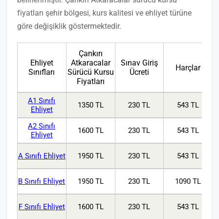
fiyatları şehir bölgesi, kurs kalitesi ve ehliyet türüne
göre değişiklik göstermektedir.
Çankırı
Ehliyet
Atkaracalar
Sınav Giriş
Harçlar
Sınıfları
Sürücü Kursu
Ücreti
Fiyatları
A1 Sınıfı
1350 TL
230 TL
543 TL
Ehliyet
A2 Sınıfı
1600 TL
230 TL
543 TL
Ehliyet
A Sınıfı Ehliyet
1950 TL
230 TL
543 TL
B Sınıfı Ehliyet
1950 TL
230 TL
1090 TL
F Sınıfı Ehliyet
1600 TL
230 TL
543 TL