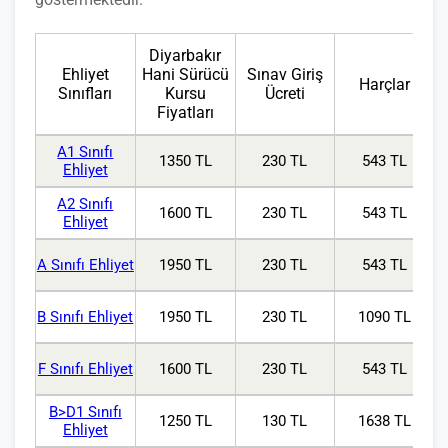
Diyarbakır
Ehliyet
Hani Sürücü
Sınav Giriş
Harçlar
Sınıfları
Kursu
Ücreti
Fiyatları
A1 Sınıfı
1350 TL
230 TL
543 TL
Ehliyet
A2 Sınıfı
1600 TL
230 TL
543 TL
Ehliyet
A Sınıfı Ehliyet
1950 TL
230 TL
543 TL
B Sınıfı Ehliyet
1950 TL
230 TL
1090 TL
F Sınıfı Ehliyet
1600 TL
230 TL
543 TL
B>D1 Sınıfı
1250 TL
130 TL
1638 TL
Ehliyet