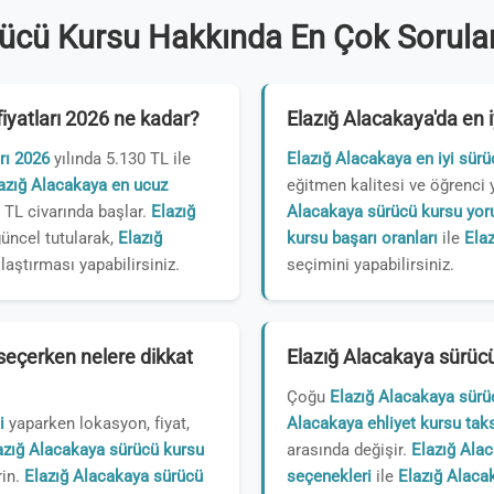
ücü Kursu Hakkında En Çok Sorulan
iyatları 2026 ne kadar?
Elazığ Alacakaya'da en i
rı 2026
yılında 5.130 TL ile
Elazığ Alacakaya en iyi sürü
azığ Alacakaya en ucuz
eğitmen kalitesi ve öğrenci 
0 TL civarında başlar.
Elazığ
Alacakaya sürücü kursu yor
üncel tutularak,
Elazığ
kursu başarı oranları
ile
Elaz
laştırması yapabilirsiniz.
seçimini yapabilirsiniz.
seçerken nelere dikkat
Elazığ Alacakaya sürücü
Çoğu
Elazığ Alacakaya sürü
i
yaparken lokasyon, fiyat,
Alacakaya ehliyet kursu taks
azığ Alacakaya sürücü kursu
arasında değişir.
Elazığ Ala
rin.
Elazığ Alacakaya sürücü
seçenekleri
ile
Elazığ Alacak