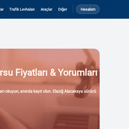
ar
Trafik Levhaları
Araçlar
Diğer
Hesabım
rsu Fiyatları & Yorumları
mları okuyun, anında kayıt olun. Elazığ Alacakaya sürücü