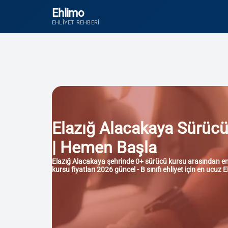
Ehlimo
EHLIYET REHBERI
Elazığ Alacakaya Sürücü K
| Hemen Başla
Elazığ Alacakaya şehrinde 0+ sürücü kursu arasından en iy
kursu fiyatları 2026 güncel - B sınıfı ehliyet için en ucuz