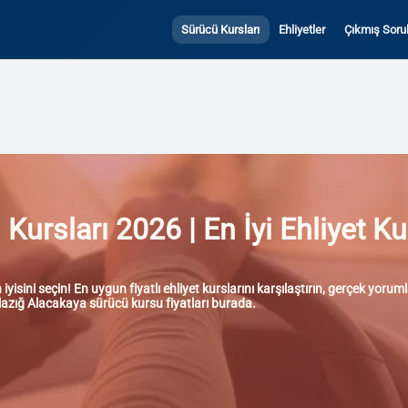
Sürücü Kursları
Ehliyetler
Çıkmış Sorul
ursları 2026 | En İyi Ehliyet Ku
isini seçin! En uygun fiyatlı ehliyet kurslarını karşılaştırın, gerçek yoru
 Elazığ Alacakaya sürücü kursu fiyatları burada.