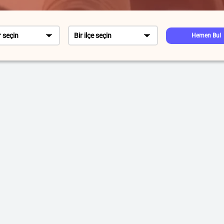
r seçin
Bir ilçe seçin
Hemen Bul