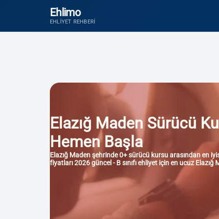
Ehlimo
EHLIYET REHBERI
Elazığ Maden Sürücü Kursl
Hemen Başla
Elazığ Maden şehrinde 0+ sürücü kursu arasından en iyisin
fiyatları 2026 güncel - B sınıfı ehliyet için en ucuz Elazı