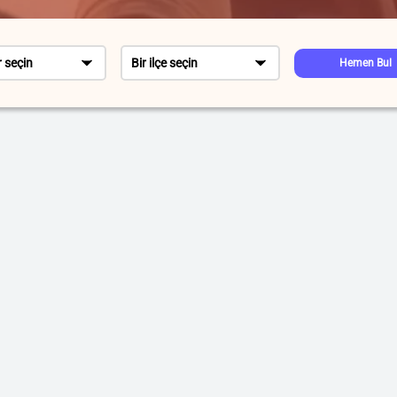
r seçin
Bir ilçe seçin
Hemen Bul