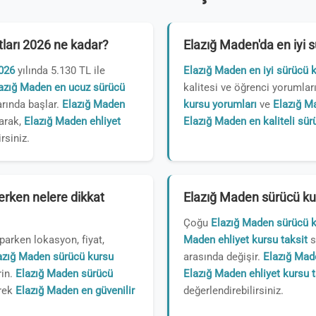
tları 2026 ne kadar?
Elazığ Maden'da en iyi 
2026
yılında 5.130 TL ile
Elazığ Maden en iyi sürücü 
azığ Maden en ucuz sürücü
kalitesi ve öğrenci yorumları
arında başlar.
Elazığ Maden
kursu yorumları
ve
Elazığ Ma
arak,
Elazığ Maden ehliyet
Elazığ Maden en kaliteli sür
rsiniz.
rken nelere dikkat
Elazığ Maden sürücü kur
Çoğu
Elazığ Maden sürücü 
parken lokasyon, fiyat,
Maden ehliyet kursu taksit
s
azığ Maden sürücü kursu
arasında değişir.
Elazığ Mad
rin.
Elazığ Maden sürücü
Elazığ Maden ehliyet kursu 
erek
Elazığ Maden en güvenilir
değerlendirebilirsiniz.