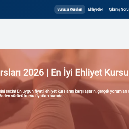
Sürücü Kursları
Ehliyetler
Çıkmış Sorul
arı 2026 | En İyi Ehliyet Kursu 
i seçin! En uygun fiyatlı ehliyet kurslarını karşılaştırın, gerçek yorumla
ğ Maden sürücü kursu fiyatları burada.