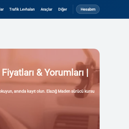
ar
Trafik Levhaları
Araçlar
Diğer
Hesabım
Fiyatları & Yorumları |
rı okuyun, anında kayıt olun. Elazığ Maden sürücü kursu