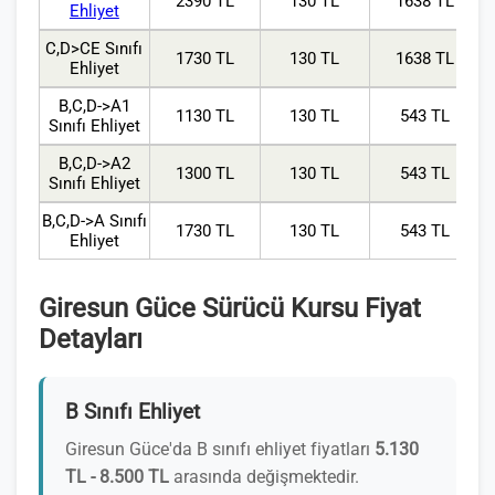
2390 TL
130 TL
1638 TL
Ehliyet
C,D>CE Sınıfı
1730 TL
130 TL
1638 TL
Ehliyet
B,C,D->A1
1130 TL
130 TL
543 TL
Sınıfı Ehliyet
B,C,D->A2
1300 TL
130 TL
543 TL
Sınıfı Ehliyet
B,C,D->A Sınıfı
1730 TL
130 TL
543 TL
Ehliyet
Giresun Güce Sürücü Kursu Fiyat
Detayları
B Sınıfı Ehliyet
Giresun Güce'da B sınıfı ehliyet fiyatları
5.130
TL - 8.500 TL
arasında değişmektedir.