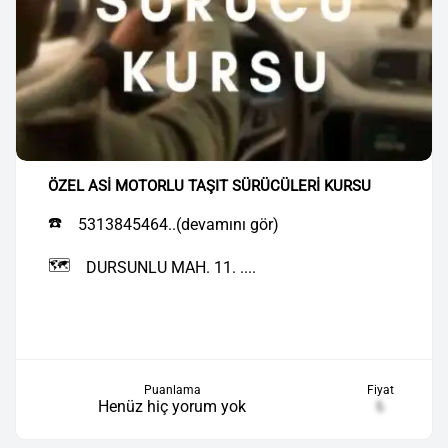
ÖZEL ASİ MOTORLU TAŞIT SÜRÜCÜLERİ KURSU
☎️
5313845464..(devamını gör)
🗺️
DURSUNLU MAH. 11. ....
Puanlama
Fiyat
Henüz hiç yorum yok
₺