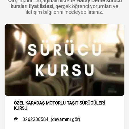
karşılaştırın. Aşağıdaki listede
Hatay Defne sürücü
kursları fiyat listesi
, gerçek öğrenci yorumları ve
iletişim bilgilerini inceleyebilirsiniz.
ÖZEL KARADAŞ MOTORLU TAŞIT SÜRÜCÜLERİ
KURSU
☎️
3262238584..(devamını gör)