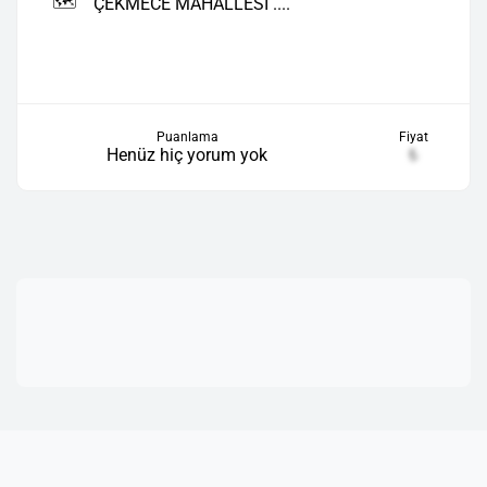
🗺️
ÇEKMECE MAHALLESİ ....
Puanlama
Fiyat
Henüz hiç yorum yok
₺