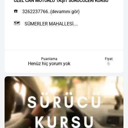
ÖZEL CAN MOTORLU TAŞIT SÜRÜCÜLERİ KURSU
☎️
3262237766..(devamını gör)
🗺️
SÜMERLER MAHALLESİ....
Puanlama
Fiyat
Henüz hiç yorum yok
₺