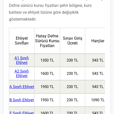
Defne sürücü kursu fiyatları şehir bölgesi, kurs
kalitesi ve ehliyet türüne göre değişiklik
göstermektedir.
Hatay Defne
Ehliyet
Sınav Giriş
Sürücü Kursu
Harçlar
Sınıfları
Ücreti
Fiyatları
A1 Sınıfı
1350 TL
230 TL
543 TL
Ehliyet
A2 Sınıfı
1600 TL
230 TL
543 TL
Ehliyet
A Sınıfı Ehliyet
1950 TL
230 TL
543 TL
B Sınıfı Ehliyet
1950 TL
230 TL
1090 TL
F Sınıfı Ehliyet
1600 TL
230 TL
543 TL