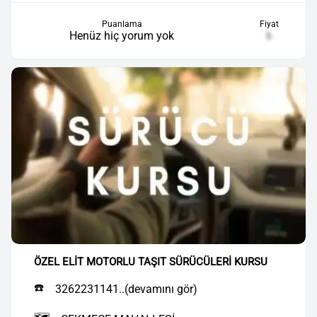
Puanlama
Fiyat
Henüz hiç yorum yok
₺
ÖZEL ELİT MOTORLU TAŞIT SÜRÜCÜLERİ KURSU
☎️
3262231141..(devamını gör)