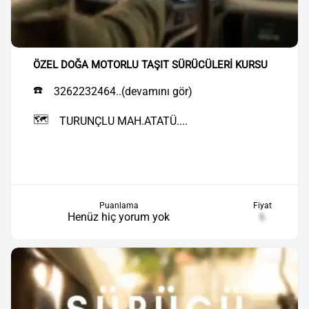
ÖZEL DOĞA MOTORLU TAŞIT SÜRÜCÜLERİ KURSU
☎️
3262232464..(devamını gör)
🗺️
TURUNÇLU MAH.ATATÜ....
Puanlama
Fiyat
Henüz hiç yorum yok
₺