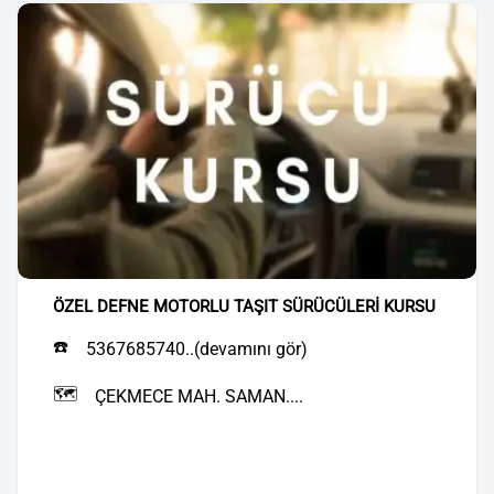
ÖZEL DEFNE MOTORLU TAŞIT SÜRÜCÜLERİ KURSU
☎️
5367685740..(devamını gör)
🗺️
ÇEKMECE MAH. SAMAN....