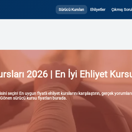
Sürücü Kursları
Ehliyetler
Çıkmış Sorul
ları 2026 | En İyi Ehliyet Kursu
ni seçin! En uygun fiyatlı ehliyet kurslarını karşılaştırın, gerçek yoruml
ta Gönen sürücü kursu fiyatları burada.