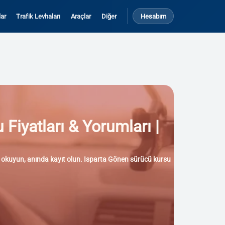
ar
Trafik Levhaları
Araçlar
Diğer
Hesabım
 Fiyatları & Yorumları |
arı okuyun, anında kayıt olun. Isparta Gönen sürücü kursu