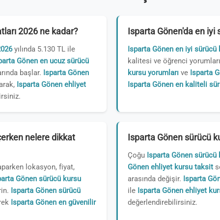
tları 2026 ne kadar?
Isparta Gönen'da en iyi
2026
yılında 5.130 TL ile
Isparta Gönen en iyi sürücü 
parta Gönen en ucuz sürücü
kalitesi ve öğrenci yorumları
arında başlar.
Isparta Gönen
kursu yorumları
ve
Isparta G
arak,
Isparta Gönen ehliyet
Isparta Gönen en kaliteli sü
rsiniz.
erken nelere dikkat
Isparta Gönen sürücü ku
Çoğu
Isparta Gönen sürücü 
parken lokasyon, fiyat,
Gönen ehliyet kursu taksit
se
parta Gönen sürücü kursu
arasında değişir.
Isparta Gö
rin.
Isparta Gönen sürücü
ile
Isparta Gönen ehliyet kur
erek
Isparta Gönen en güvenilir
değerlendirebilirsiniz.