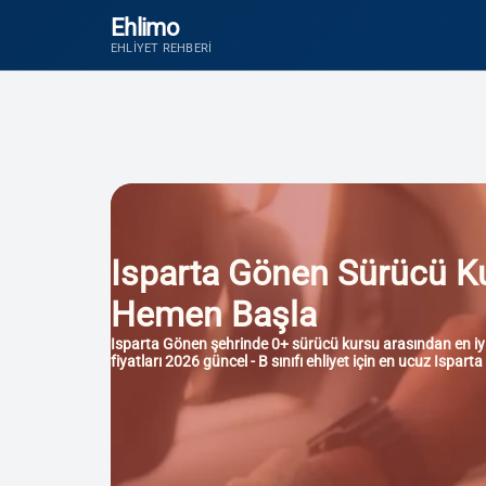
Ehlimo
EHLIYET REHBERI
Isparta Gönen Sürücü Kurs
Hemen Başla
Isparta Gönen şehrinde 0+ sürücü kursu arasından en iyisi
fiyatları 2026 güncel - B sınıfı ehliyet için en ucuz Ispar