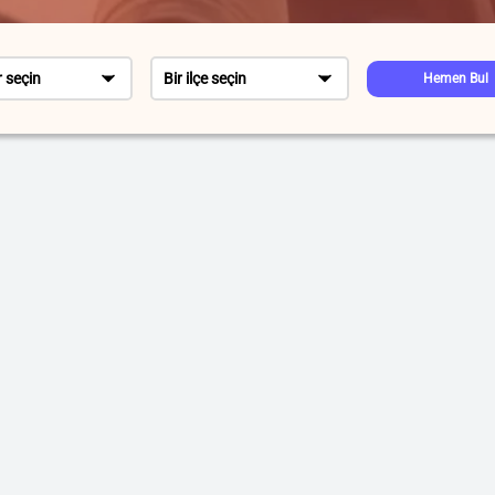
r seçin
Bir ilçe seçin
Hemen Bul