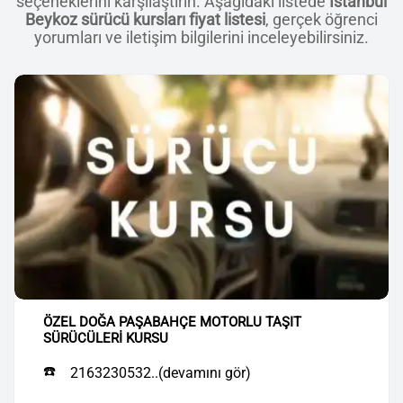
seçeneklerini karşılaştırın. Aşağıdaki listede
İstanbul
Beykoz sürücü kursları fiyat listesi
, gerçek öğrenci
yorumları ve iletişim bilgilerini inceleyebilirsiniz.
ÖZEL DOĞA PAŞABAHÇE MOTORLU TAŞIT
SÜRÜCÜLERİ KURSU
☎️
2163230532..(devamını gör)