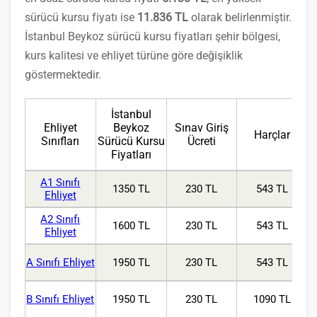
sürücü kursu fiyatı ise
11.836 TL
olarak belirlenmiştir.
İstanbul Beykoz sürücü kursu fiyatları şehir bölgesi,
kurs kalitesi ve ehliyet türüne göre değişiklik
göstermektedir.
İstanbul
Ehliyet
Beykoz
Sınav Giriş
Harçlar
Sınıfları
Sürücü Kursu
Ücreti
Fiyatları
A1 Sınıfı
1350 TL
230 TL
543 TL
Ehliyet
A2 Sınıfı
1600 TL
230 TL
543 TL
Ehliyet
A Sınıfı Ehliyet
1950 TL
230 TL
543 TL
B Sınıfı Ehliyet
1950 TL
230 TL
1090 TL