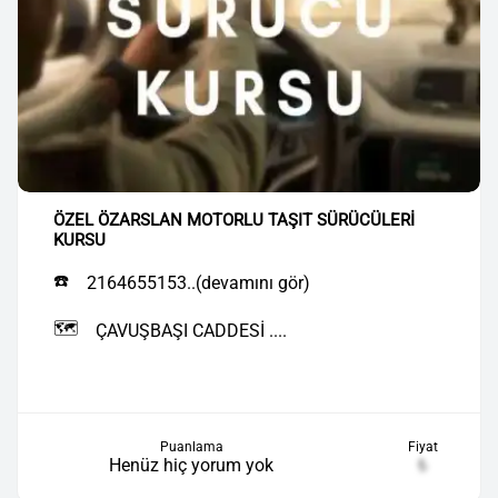
ÖZEL ÖZARSLAN MOTORLU TAŞIT SÜRÜCÜLERİ
KURSU
☎️
2164655153..(devamını gör)
🗺️
ÇAVUŞBAŞI CADDESİ ....
Puanlama
Fiyat
Henüz hiç yorum yok
₺