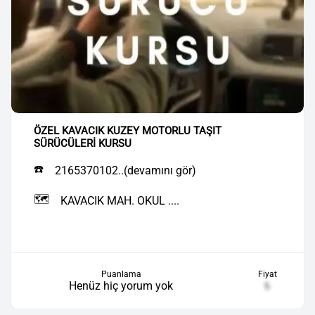
ÖZEL KAVACIK KUZEY MOTORLU TAŞIT
SÜRÜCÜLERİ KURSU
☎️
2165370102..(devamını gör)
🗺️
KAVACIK MAH. OKUL ....
Puanlama
Fiyat
Henüz hiç yorum yok
₺