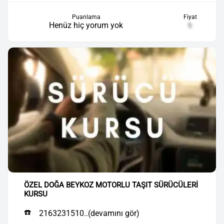
Puanlama
Fiyat
Henüz hiç yorum yok
₺
ÖZEL DOĞA BEYKOZ MOTORLU TAŞIT SÜRÜCÜLERİ
KURSU
☎️
2163231510..(devamını gör)