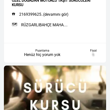
ÖZEL DOĞADAN MOTORLU TAŞIT SÜRÜCÜLERİ
KURSU
☎️
2169399625..(devamını gör)
🗺️
RÜZGARLIBAHÇE MAHA....
Puanlama
Fiyat
Henüz hiç yorum yok
₺