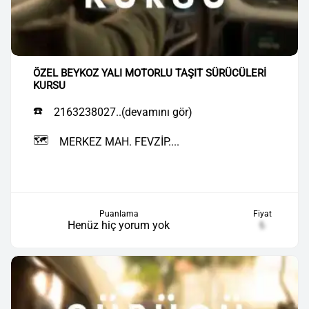
ÖZEL BEYKOZ YALI MOTORLU TAŞIT SÜRÜCÜLERİ
KURSU
☎️
2163238027..(devamını gör)
🗺️
MERKEZ MAH. FEVZİP....
Puanlama
Fiyat
Henüz hiç yorum yok
₺