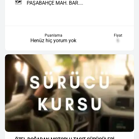
🗺️
PAŞABAHÇE MAH. BAR....
Puanlama
Fiyat
Henüz hiç yorum yok
₺