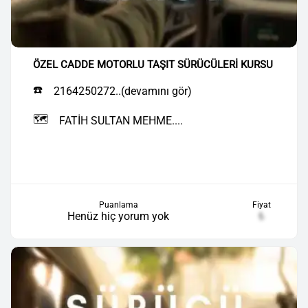
ÖZEL CADDE MOTORLU TAŞIT SÜRÜCÜLERİ KURSU
☎️
2164250272..(devamını gör)
🗺️
FATİH SULTAN MEHME....
Puanlama
Fiyat
Henüz hiç yorum yok
₺