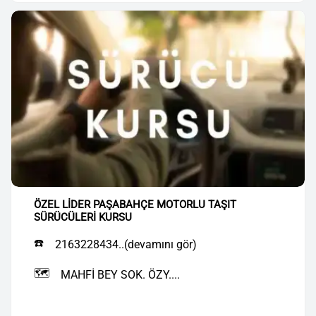
ÖZEL LİDER PAŞABAHÇE MOTORLU TAŞIT
SÜRÜCÜLERİ KURSU
☎️
2163228434..(devamını gör)
🗺️
MAHFİ BEY SOK. ÖZY....