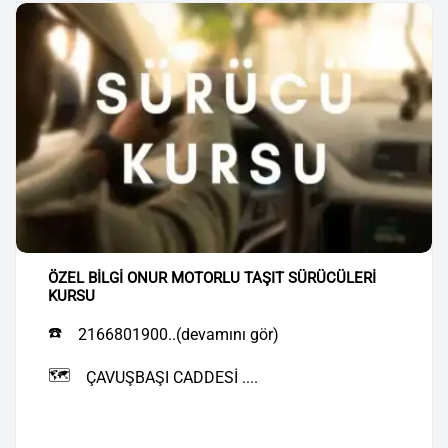
ÖZEL BİLGİ ONUR MOTORLU TAŞIT SÜRÜCÜLERİ
KURSU
☎️
2166801900..(devamını gör)
🗺️
ÇAVUŞBAŞI CADDESİ ....