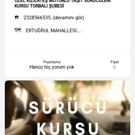
ÖZEL KIZILATEŞ MOTORLU TAŞIT SÜRÜCÜLERİ
KURSU TORBALI ŞUBESİ
☎️
2328566535..(devamını gör)
🗺️
ERTUĞRUL MAHALLESİ....
Puanlama
Fiyat
Henüz hiç yorum yok
₺