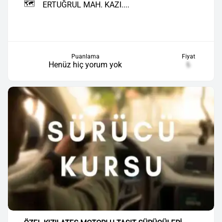
🗺️
ERTUĞRUL MAH. KAZI....
Puanlama
Fiyat
Henüz hiç yorum yok
₺