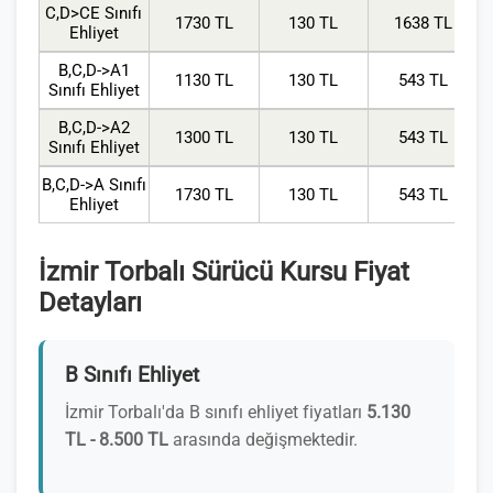
C,D>CE Sınıfı
1730 TL
130 TL
1638 TL
Ehliyet
B,C,D->A1
1130 TL
130 TL
543 TL
Sınıfı Ehliyet
B,C,D->A2
1300 TL
130 TL
543 TL
Sınıfı Ehliyet
B,C,D->A Sınıfı
1730 TL
130 TL
543 TL
Ehliyet
İzmir Torbalı Sürücü Kursu Fiyat
Detayları
B Sınıfı Ehliyet
İzmir Torbalı'da B sınıfı ehliyet fiyatları
5.130
TL - 8.500 TL
arasında değişmektedir.