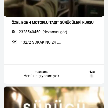
ÖZEL EGE 4 MOTORLU TAŞIT SÜRÜCÜLERİ KURSU
☎️
2328540450..(devamını gör)
🗺️
132/2 SOKAK NO:24 ....
Puanlama
Fiyat
Henüz hiç yorum yok
₺