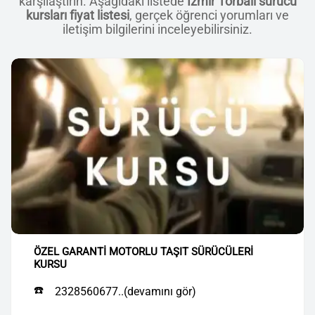
karşılaştırın. Aşağıdaki listede
İzmir Torbalı sürücü
kursları fiyat listesi
, gerçek öğrenci yorumları ve
iletişim bilgilerini inceleyebilirsiniz.
ÖZEL GARANTİ MOTORLU TAŞIT SÜRÜCÜLERİ
KURSU
☎️
2328560677..(devamını gör)