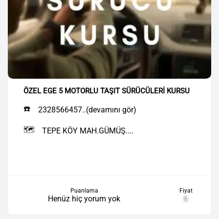
ÖZEL EGE 5 MOTORLU TAŞIT SÜRÜCÜLERİ KURSU
☎️
2328566457..(devamını gör)
🗺️
TEPE KÖY MAH.GÜMÜŞ....
Puanlama
Fiyat
Henüz hiç yorum yok
₺