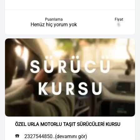
Puanlama
Fiyat
Henüz hiç yorum yok
₺
ÖZEL URLA MOTORLU TAŞIT SÜRÜCÜLERİ KURSU
☎️
2327544850..(devamını gör)