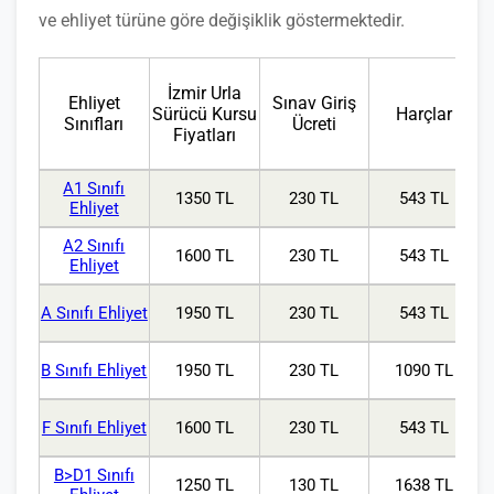
ve ehliyet türüne göre değişiklik göstermektedir.
İzmir Urla
Ehliyet
Sınav Giriş
Sürücü Kursu
Harçlar
Sınıfları
Ücreti
Fiyatları
A1 Sınıfı
1350 TL
230 TL
543 TL
Ehliyet
A2 Sınıfı
1600 TL
230 TL
543 TL
Ehliyet
A Sınıfı Ehliyet
1950 TL
230 TL
543 TL
B Sınıfı Ehliyet
1950 TL
230 TL
1090 TL
F Sınıfı Ehliyet
1600 TL
230 TL
543 TL
B>D1 Sınıfı
1250 TL
130 TL
1638 TL