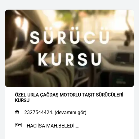
ÖZEL URLA ÇAĞDAŞ MOTORLU TAŞIT SÜRÜCÜLERİ
KURSU
☎️
2327544424..(devamını gör)
🗺️
HACIİSA MAH.BELEDİ....