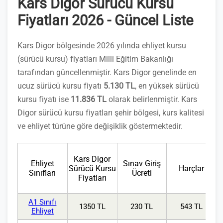
Kars Digor Sürücü Kursu
Fiyatları 2026 - Güncel Liste
Kars Digor bölgesinde 2026 yılında ehliyet kursu
(sürücü kursu) fiyatları Milli Eğitim Bakanlığı
tarafından güncellenmiştir. Kars Digor genelinde en
ucuz sürücü kursu fiyatı
5.130 TL
, en yüksek sürücü
kursu fiyatı ise
11.836 TL
olarak belirlenmiştir. Kars
Digor sürücü kursu fiyatları şehir bölgesi, kurs kalitesi
ve ehliyet türüne göre değişiklik göstermektedir.
Kars Digor
Ehliyet
Sınav Giriş
Sürücü Kursu
Harçlar
Sınıfları
Ücreti
Fiyatları
A1 Sınıfı
1350 TL
230 TL
543 TL
Ehliyet