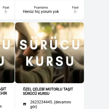
Fiyat
Puanlama
Fiyat
₺
Henüz hiç yorum yok
₺
AŞIT
ÖZEL ÇELEBİ MOTORLU TAŞIT
EHİR
SÜRÜCÜ KURSU
2623234445..(devamını
☎️
ı
gör)