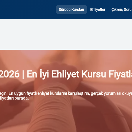
Sürücü Kursları
Ehliyetler
Çıkmış Sorul
2026 | En İyi Ehliyet Kursu Fiyat
in! En uygun fiyatlı ehliyet kurslarını karşılaştırın, gerçek yorumları oku
fiyatları burada.