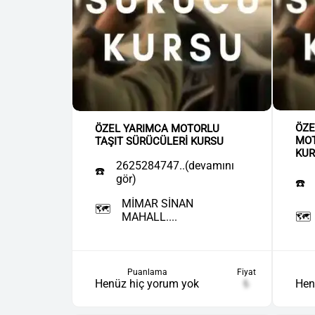
ÖZE
ÖZEL YARIMCA MOTORLU
MOT
TAŞIT SÜRÜCÜLERİ KURSU
KU
2625284747..(devamını
☎️
gör)
☎️
MİMAR SİNAN
🗺️
MAHALL....
🗺️
Puanlama
Fiyat
Henüz hiç yorum yok
₺
Hen