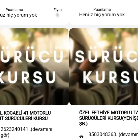
Puanlama
Puanlama
Fiyat
Henüz hiç yorum yok
üz hiç yorum yok
₺
ÖZEL FETHİYE MOTORLU T
L KOCAELİ 41 MOTORLU
SÜRÜCÜLERİ KURSU(YENİŞ
IT SÜRÜCÜLERİ KURSU
ŞB.)
2623240141..(devamını
8503048363..(devamın
gör)
☎️