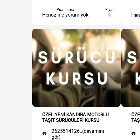
Puanlama
Fiyat
Henüz hiç yorum yok
₺
Hen
ÖZEL YENİ KANDIRA MOTORLU
ÖZE
TAŞIT SÜRÜCÜLERİ KURSU
TAŞ
2625514126..(devamını
☎️
☎️
gör)