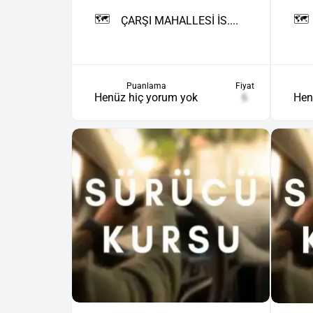
🗺️
🗺️
ÇARŞI MAHALLESİ İS....
Puanlama
Fiyat
Henüz hiç yorum yok
₺
Hen