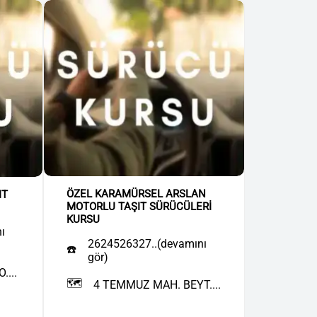
ÖZEL KARAMÜRSEL ARSLAN
IT
MOTORLU TAŞIT SÜRÜCÜLERİ
KURSU
ı
2624526327..(devamını
☎️
gör)
...
🗺️
4 TEMMUZ MAH. BEYT....