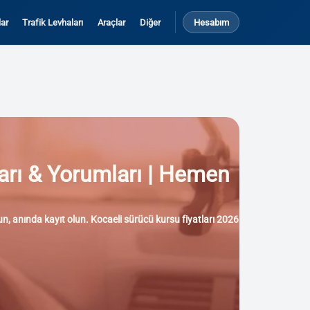
ar
Trafik Levhaları
Araçlar
Diğer
Hesabım
ları & Yorumları | Hemen
yun, anında kayıt olun. Kocaeli sürücü kursu fiyatları 2026