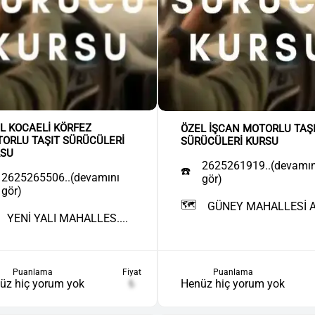
L KOCAELİ KÖRFEZ
ÖZEL İŞCAN MOTORLU TAŞ
ORLU TAŞIT SÜRÜCÜLERİ
SÜRÜCÜLERİ KURSU
RSU
2625261919..(devamın
☎️
2625265506..(devamını
gör)
gör)
🗺️
GÜNEY MAHALLESİ AT
YENİ YALI MAHALLES....
Puanlama
Puanlama
Fiyat
Henüz hiç yorum yok
üz hiç yorum yok
₺