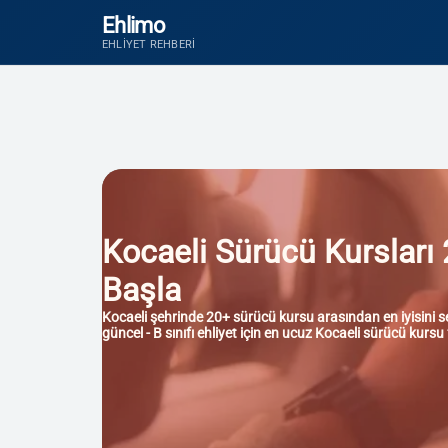
Ehlimo
EHLIYET REHBERI
Kocaeli Sürücü Kursları 
Başla
Kocaeli şehrinde 20+ sürücü kursu arasından en iyisini seç
güncel - B sınıfı ehliyet için en ucuz Kocaeli sürücü kursu 