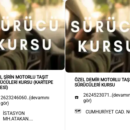
L ŞİRİN MOTORLU TAŞIT
ÖZEL DEMİR MOTORLU TAŞ
ÜCÜLERİ KURSU (KARTEPE
SÜRÜCÜLERİ KURSU
ESİ)
2624523071..(devamın
☎️
2623246060..(devamını
gör)
gör)
🗺️
CUMHURİYET CAD. NO.
İSTASYON
MH.ATAKAN....