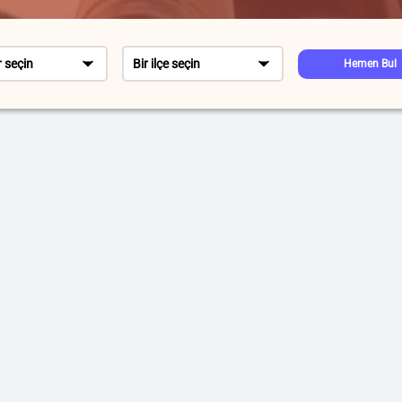
r seçin
Bir ilçe seçin
Hemen Bul