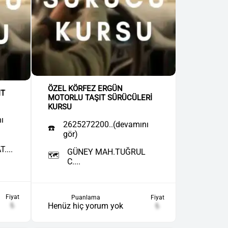
ÖZEL KÖRFEZ ERGÜN
IT
MOTORLU TAŞIT SÜRÜCÜLERİ
KURSU
ı
2625272200..(devamını
☎️
gör)
....
GÜNEY MAH.TUĞRUL
🗺️
C....
Fiyat
Puanlama
Fiyat
₺
Henüz hiç yorum yok
₺