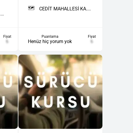
🗺️
CEDİT MAHALLESİ KA....
..
Puanlama
Fiyat
Fiyat
Henüz hiç yorum yok
₺
₺