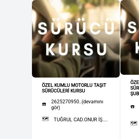
ÖZE
ÖZEL KUMLU MOTORLU TAŞIT
SÜR
SÜRÜCÜLERİ KURSU
ŞUB
2625270950..(devamını
☎️
☎️
gör)
🗺️
TUĞRUL CAD.ONUR İŞ....
🗺️