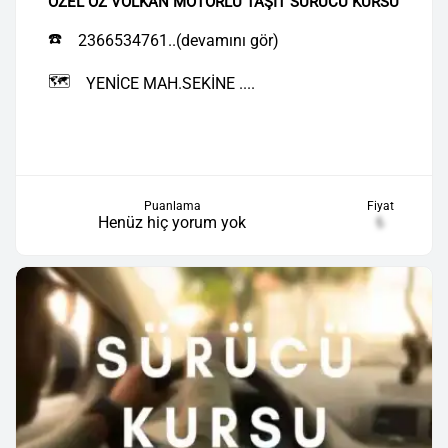
ÖZEL ÖZ VOLKAN MOTORLU TAŞIT SÜRÜCÜ KURSU
☎️
2366534761..(devamını gör)
🗺️
YENİCE MAH.SEKİNE ....
Puanlama
Fiyat
Henüz hiç yorum yok
₺