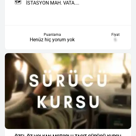
🗺️
İSTASYON MAH. VATA....
Puanlama
Fiyat
Henüz hiç yorum yok
₺