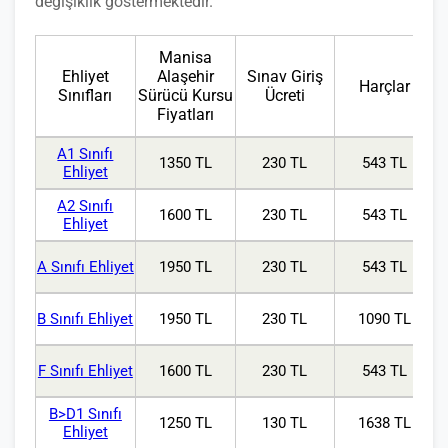
değişiklik göstermektedir.
Manisa
Ehliyet
Alaşehir
Sınav Giriş
Harçlar
Sınıfları
Sürücü Kursu
Ücreti
Fiyatları
A1 Sınıfı
1350 TL
230 TL
543 TL
Ehliyet
A2 Sınıfı
1600 TL
230 TL
543 TL
Ehliyet
A Sınıfı Ehliyet
1950 TL
230 TL
543 TL
B Sınıfı Ehliyet
1950 TL
230 TL
1090 TL
F Sınıfı Ehliyet
1600 TL
230 TL
543 TL
B>D1 Sınıfı
1250 TL
130 TL
1638 TL
Ehliyet