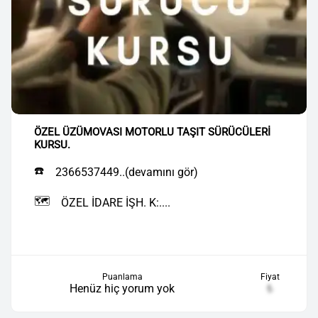
ÖZEL ÜZÜMOVASI MOTORLU TAŞIT SÜRÜCÜLERİ
KURSU.
☎️
2366537449..(devamını gör)
🗺️
ÖZEL İDARE İŞH. K:....
Puanlama
Fiyat
Henüz hiç yorum yok
₺