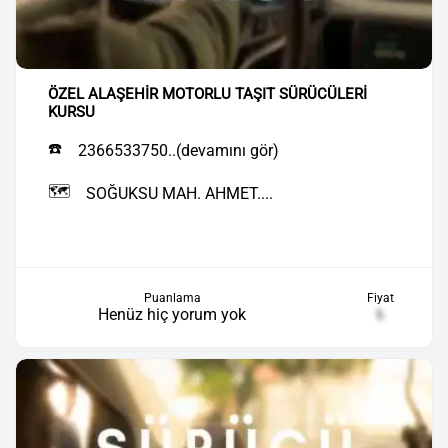
ÖZEL ALAŞEHİR MOTORLU TAŞIT SÜRÜCÜLERİ
KURSU
☎️
2366533750..(devamını gör)
🗺️
SOĞUKSU MAH. AHMET....
Puanlama
Fiyat
Henüz hiç yorum yok
₺