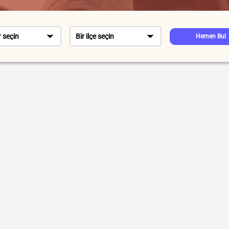
r seçin
Bir ilçe seçin
Hemen Bul