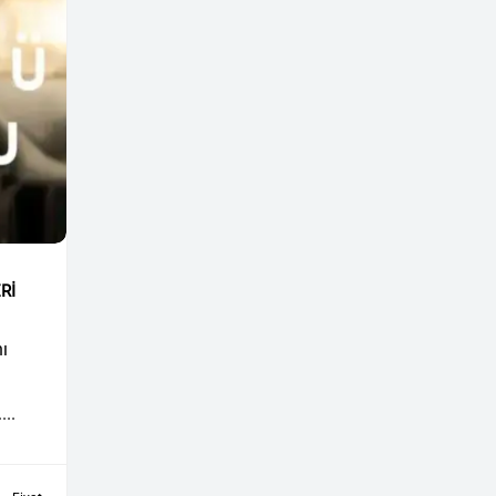
Rİ
ı
..