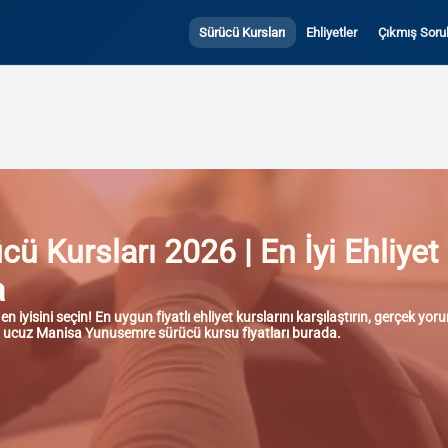
Sürücü Kursları
Ehliyetler
Çıkmış Sorul
Kursları 2026 | En İyi Ehliyet 
a
yisini seçin! En uygun fiyatlı ehliyet kurslarını karşılaştırın, gerçek y
n en ucuz Manisa Yunusemre sürücü kursu fiyatları burada.