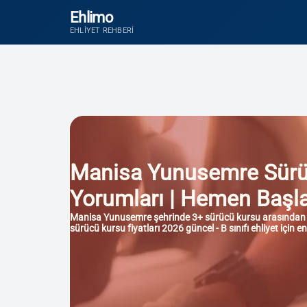
Ehlimo
EHLIYET REHBERI
Manisa Yunusemre Sürücü 
Yorumları | Hemen Başl
Manisa Yunusemre şehrinde 3+ sürücü kursu arasından en i
sürücü kursu fiyatları 2026 güncel - B sınıfı ehliyet içi