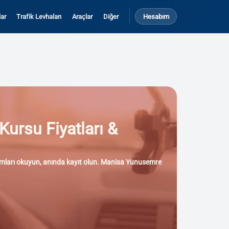
ar
Trafik Levhaları
Araçlar
Diğer
Hesabım
Kursu Fiyatları &
orumları okuyun, anında kayıt olun. Manisa Yunusemre