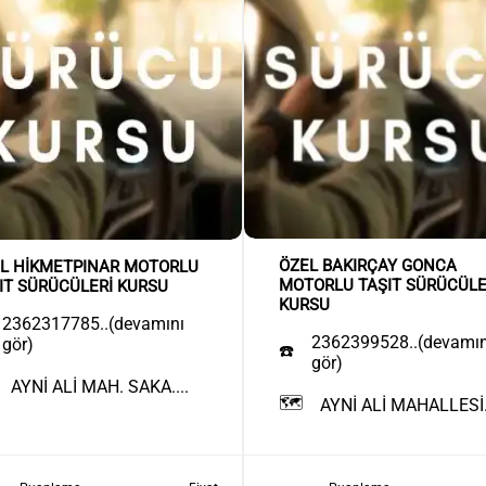
ÖZEL BAKIRÇAY GONCA
L HİKMETPINAR MOTORLU
MOTORLU TAŞIT SÜRÜCÜLE
IT SÜRÜCÜLERİ KURSU
KURSU
2362317785..(devamını
2362399528..(devamın
gör)
☎️
gör)
AYNİ ALİ MAH. SAKA....
🗺️
AYNİ ALİ MAHALLESİ..