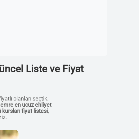
ncel Liste ve Fiyat
yatlı olanları seçtik.
emre en ucuz ehliyet
rsları fiyat listesi
,
niz.