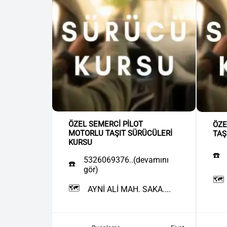
ÖZEL SEMERCİ PİLOT
ÖZE
MOTORLU TAŞIT SÜRÜCÜLERİ
TAŞ
KURSU
☎️
5326069376..(devamını
☎️
gör)
🗺️
🗺️
AYNİ ALİ MAH. SAKA....