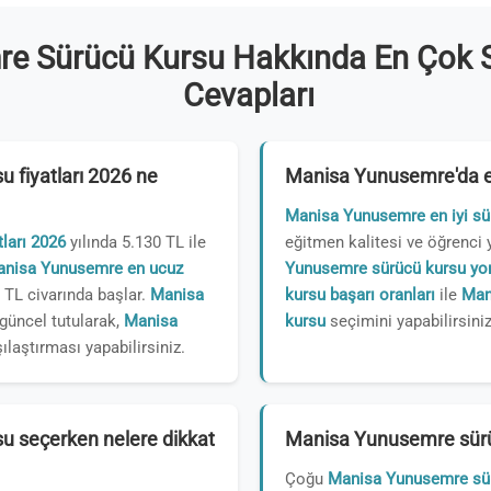
e Sürücü Kursu Hakkında En Çok S
Cevapları
 fiyatları 2026 ne
Manisa Yunusemre'da en
Manisa Yunusemre en iyi sü
ları 2026
yılında 5.130 TL ile
eğitmen kalitesi ve öğrenci 
nisa Yunusemre en ucuz
Yunusemre sürücü kursu yor
0 TL civarında başlar.
Manisa
kursu başarı oranları
ile
Man
güncel tutularak,
Manisa
kursu
seçimini yapabilirsiniz
ılaştırması yapabilirsiniz.
 seçerken nelere dikkat
Manisa Yunusemre sürüc
Çoğu
Manisa Yunusemre sü