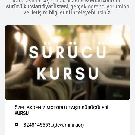
karşılaştırın. Aşağıdaki listede
Mersin Anamur
sürücü kursları fiyat listesi
, gerçek öğrenci yorumları
ve iletişim bilgilerini inceleyebilirsiniz.
ÖZEL AKDENİZ MOTORLU TAŞIT SÜRÜCÜLERİ
KURSU
☎️
3248145553..(devamını gör)