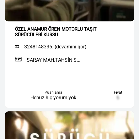
ÖZEL ANAMUR ÖREN MOTORLU TAŞIT
SÜRÜCÜLERİ KURSU
☎️
3248148336..(devamını gör)
🗺️
SARAY MAH.TAHSİN S....
Puanlama
Fiyat
Henüz hiç yorum yok
₺