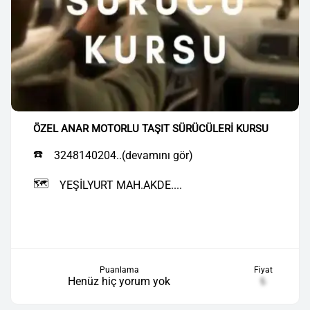
ÖZEL ANAR MOTORLU TAŞIT SÜRÜCÜLERİ KURSU
☎️
3248140204..(devamını gör)
🗺️
YEŞİLYURT MAH.AKDE....
Puanlama
Fiyat
Henüz hiç yorum yok
₺