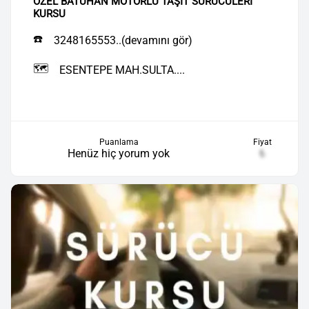
ÖZEL BATUHAN MOTORLU TAŞIT SÜRÜCÜLERİ
KURSU
☎️
3248165553..(devamını gör)
🗺️
ESENTEPE MAH.SULTA....
Puanlama
Fiyat
Henüz hiç yorum yok
₺