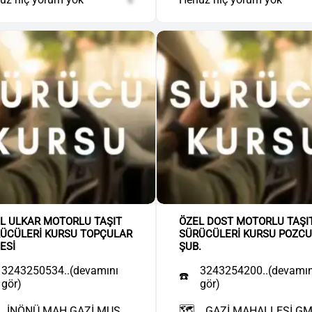
L ULKAR MOTORLU TAŞIT
ÖZEL DOST MOTORLU TAŞI
ÜCÜLERİ KURSU TOPÇULAR
SÜRÜCÜLERİ KURSU POZCU
ESİ
ŞUB.
3243250534..(devamını
3243254200..(devamın
☎️
gör)
gör)
🗺️
İNÖNÜ MAH.GAZİ MUS....
GAZİ MAHALLESİ GMK