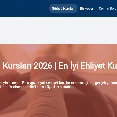
Sürücü Kursları
Ehliyetler
Çıkmış Sorul
ursları 2026 | En İyi Ehliyet Ku
yisini seçin! En uygun fiyatlı ehliyet kurslarını karşılaştırın, gerçek yoru
 Mersin Yenişehir sürücü kursu fiyatları burada.