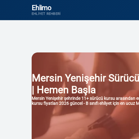
Ehlimo
EHLIYET REHBERI
Mersin Yenişehir Sürücü K
| Hemen Başla
Mersin Yenişehir şehrinde 11+ sürücü kursu arasından en i
kursu fiyatları 2026 güncel - B sınıfı ehliyet için en ucuz