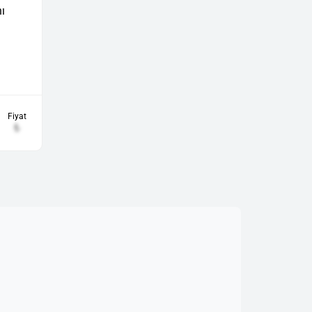
ı
Fiyat
₺