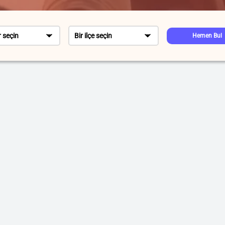
r seçin
Bir ilçe seçin
Hemen Bul