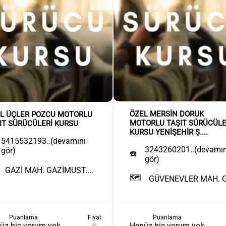
ÖZEL MERSİN DORUK
L ÜÇLER POZCU MOTORLU
MOTORLU TAŞIT SÜRÜCÜLE
IT SÜRÜCÜLERİ KURSU
KURSU YENİŞEHİR Ş....
5415532193..(devamını
3243260201..(devamın
gör)
☎️
gör)
GAZİ MAH. GAZİMUST....
🗺️
GÜVENEVLER MAH. G..
Puanlama
Fiyat
Puanlama
üz hiç yorum yok
₺
Henüz hiç yorum yok