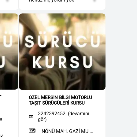
T
ÖZEL MERSİN BİLGİ MOTORLU
TAŞIT SÜRÜCÜLERİ KURSU
3242392452..(devamını
☎️
ı
gör)
🗺️
İNÖNÜ MAH. GAZİ MU....
....