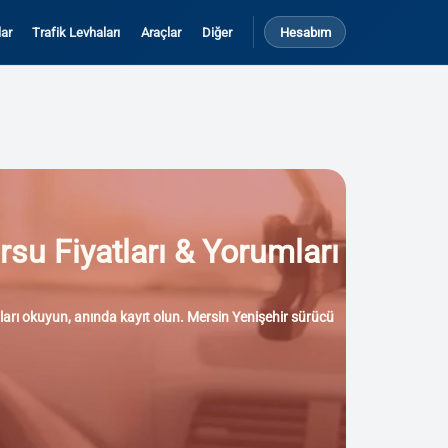
ar
Trafik Levhaları
Araçlar
Diğer
Hesabım
rsu Fiyatları & Yorumları
mları okuyun, anında kayıt olun. Mersin Yenişehir sürücü