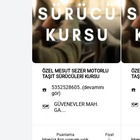
ÖZEL MESUT SEZER MOTORLU
ÖZE
TAŞIT SÜRÜCÜLERİ KURSU
TAŞ
5352528605..(devamını
☎️
☎️
gör)
GÜVENEVLER MAH.
🗺️
🗺️
GA....
Puanlama
Fiyat
Henüz hiç yorum yok
₺
Hen