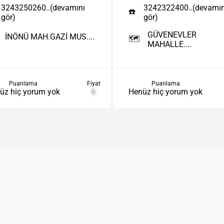
3243250260..(devamını
3242322400..(devamın
☎️
gör)
gör)
GÜVENEVLER
İNÖNÜ MAH.GAZİ MUS....
🗺️
MAHALLE....
Puanlama
Fiyat
Puanlama
üz hiç yorum yok
₺
Henüz hiç yorum yok