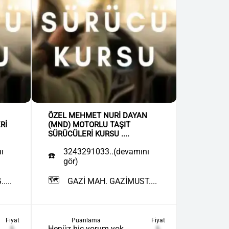
ÖZEL MEHMET NURİ DAYAN
Rİ
(MND) MOTORLU TAŞIT
SÜRÜCÜLERİ KURSU ....
ı
3243291033..(devamını
☎️
gör)
🗺️
...
GAZİ MAH. GAZİMUST....
Fiyat
Puanlama
Fiyat
₺
Henüz hiç yorum yok
₺