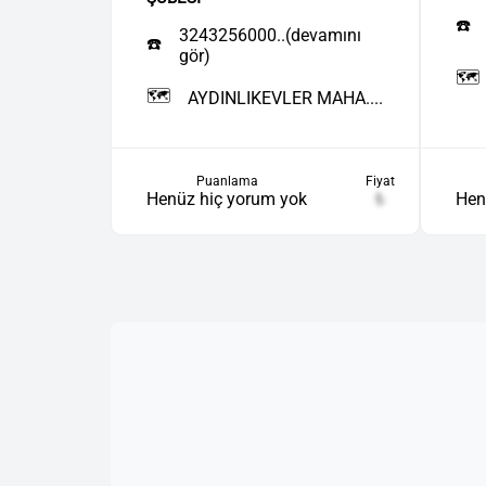
☎️
3243256000..(devamını
☎️
gör)
🗺️
🗺️
AYDINLIKEVLER MAHA....
Puanlama
Fiyat
Hen
Henüz hiç yorum yok
₺