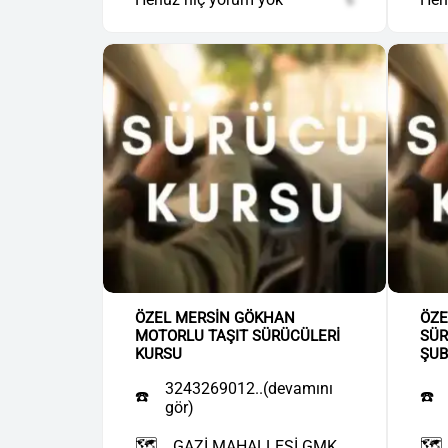
ÖZEL MERSİN GÖKHAN
ÖZE
MOTORLU TAŞIT SÜRÜCÜLERİ
SÜR
KURSU
ŞUB
3243269012..(devamını
☎️
☎️
gör)
🗺️
🗺️
GAZİ MAHALLESİ GMK....