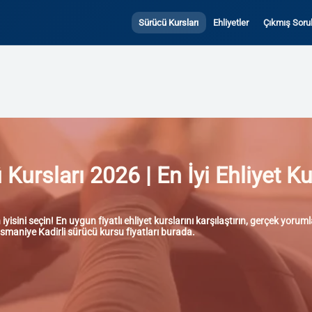
Sürücü Kursları
Ehliyetler
Çıkmış Sorul
ursları 2026 | En İyi Ehliyet Ku
isini seçin! En uygun fiyatlı ehliyet kurslarını karşılaştırın, gerçek yoru
 Osmaniye Kadirli sürücü kursu fiyatları burada.