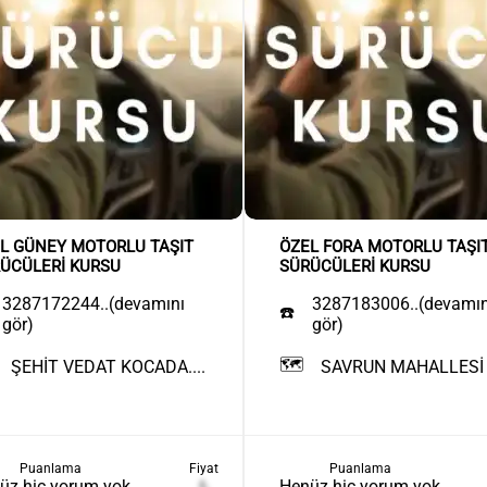
L GÜNEY MOTORLU TAŞIT
ÖZEL FORA MOTORLU TAŞI
ÜCÜLERİ KURSU
SÜRÜCÜLERİ KURSU
3287172244..(devamını
3287183006..(devamın
☎️
gör)
gör)
🗺️
ŞEHİT VEDAT KOCADA....
SAVRUN MAHALLESİ D
Puanlama
Fiyat
Puanlama
üz hiç yorum yok
₺
Henüz hiç yorum yok