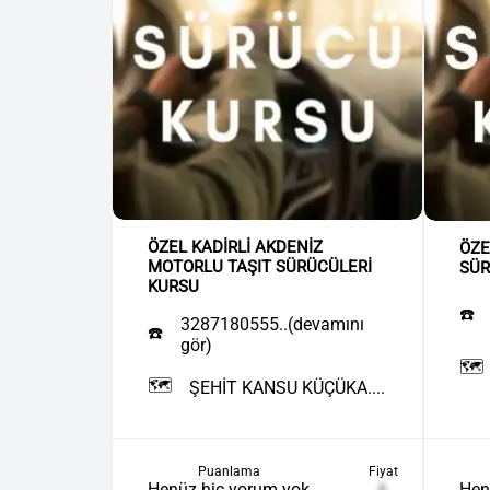
ÖZEL KADİRLİ AKDENİZ
ÖZE
MOTORLU TAŞIT SÜRÜCÜLERİ
SÜR
KURSU
☎️
3287180555..(devamını
☎️
gör)
🗺️
🗺️
ŞEHİT KANSU KÜÇÜKA....
Puanlama
Fiyat
Hen
Henüz hiç yorum yok
₺