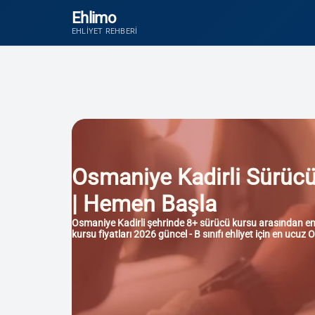
Ehlimo
EHLIYET REHBERI
Osmaniye Kadirli Sürücü K
| Hemen Başla
Osmaniye Kadirli şehrinde 8+ sürücü kursu arasından en iy
kursu fiyatları 2026 güncel - B sınıfı ehliyet için en ucuz