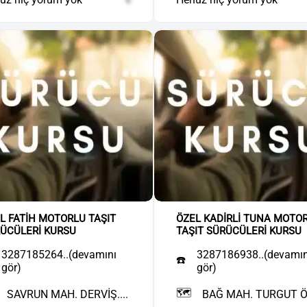
L FATİH MOTORLU TAŞIT
ÖZEL KADİRLİ TUNA MOTO
ÜCÜLERİ KURSU
TAŞIT SÜRÜCÜLERİ KURSU
3287185264..(devamını
3287186938..(devamın
☎️
gör)
gör)
🗺️
SAVRUN MAH. DERVİŞ....
BAĞ MAH. TURGUT ÖZ