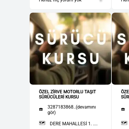
ÖZEL ZİRVE MOTORLU TAŞIT
ÖZE
SÜRÜCÜLERİ KURSU
SÜR
3287183868..(devamını
☎️
☎️
gör)
🗺️
🗺️
DERE MAHALLESİ 1. ....