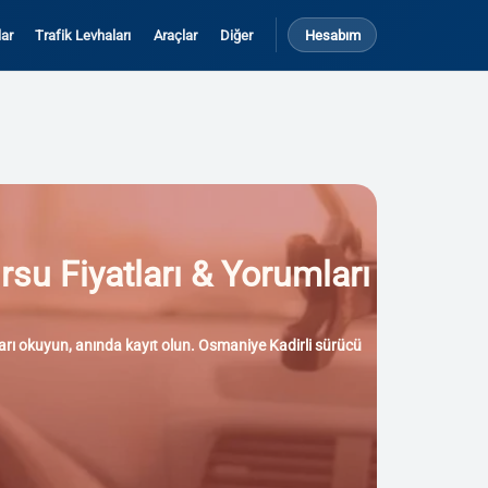
ar
Trafik Levhaları
Araçlar
Diğer
Hesabım
rsu Fiyatları & Yorumları
mları okuyun, anında kayıt olun. Osmaniye Kadirli sürücü