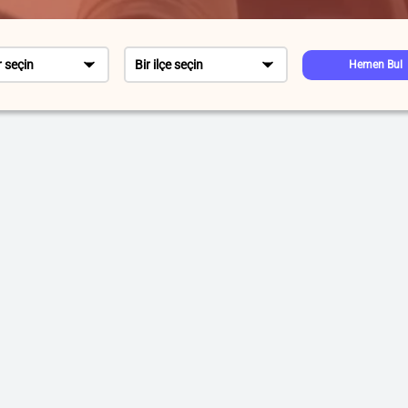
r seçin
Bir ilçe seçin
Hemen Bul