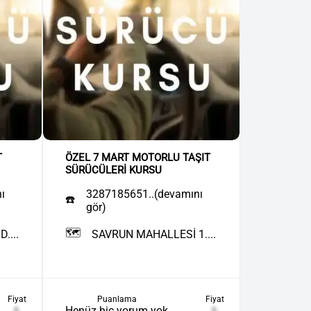
T
ÖZEL 7 MART MOTORLU TAŞIT
SÜRÜCÜLERİ KURSU
ı
3287185651..(devamını
☎️
gör)
🗺️
....
SAVRUN MAHALLESİ 1....
Fiyat
Puanlama
Fiyat
₺
Henüz hiç yorum yok
₺