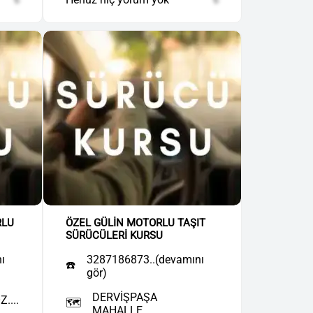
RLU
ÖZEL GÜLİN MOTORLU TAŞIT
SÜRÜCÜLERİ KURSU
ı
3287186873..(devamını
☎️
gör)
DERVİŞPAŞA
....
🗺️
MAHALLE....