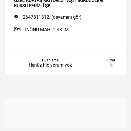
ÖZEL ADATAŞ MOTORLU TAŞIT SÜRÜCÜLERİ
KURSU FERİZLİ ŞB.
☎️
2647811312..(devamını gör)
🗺️
İNÖNÜ MAH. 1 SK. M....
Puanlama
Fiyat
Henüz hiç yorum yok
₺