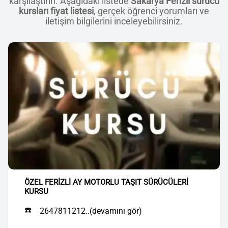
karşılaştırın. Aşağıdaki listede
Sakarya Ferizli sürücü
kursları fiyat listesi
, gerçek öğrenci yorumları ve
iletişim bilgilerini inceleyebilirsiniz.
ÖZEL FERİZLİ AY MOTORLU TAŞIT SÜRÜCÜLERİ
KURSU
☎️
2647811212..(devamını gör)