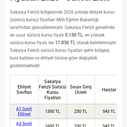
Sakarya Ferizli bölgesinde 2026 yılında ehliyet kursu
(sürücü kursu) fiyatları Milli Eğitim Bakanlığı
tarafından güncellenmiştir. Sakarya Ferizli genelinde
en ucuz sürücü kursu fiyatı
5.130 TL
, en yüksek
sürücü kursu fiyatı ise
11.836 TL
olarak belirlenmiştir.
Sakarya Ferizli sürücü kursu fiyatları şehir bölgesi,
kurs kalitesi ve ehliyet türüne göre değişiklik
göstermektedir.
Sakarya
Ehliyet
Ferizli Sürücü
Sınav Giriş
Harçlar
Sınıfları
Kursu
Ücreti
Fiyatları
A1 Sınıfı
1350 TL
230 TL
543 TL
Ehliyet
A2 Sınıfı
1600 TL
230 TL
543 TL