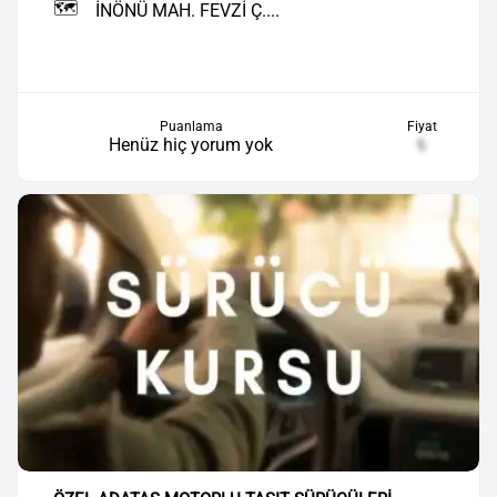
🗺️
İNÖNÜ MAH. FEVZİ Ç....
Puanlama
Fiyat
Henüz hiç yorum yok
₺