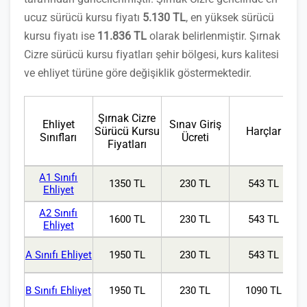
ucuz sürücü kursu fiyatı
5.130 TL
, en yüksek sürücü
kursu fiyatı ise
11.836 TL
olarak belirlenmiştir. Şırnak
Cizre sürücü kursu fiyatları şehir bölgesi, kurs kalitesi
ve ehliyet türüne göre değişiklik göstermektedir.
Şırnak Cizre
Ehliyet
Sınav Giriş
Sürücü Kursu
Harçlar
Sınıfları
Ücreti
Fiyatları
A1 Sınıfı
1350 TL
230 TL
543 TL
Ehliyet
A2 Sınıfı
1600 TL
230 TL
543 TL
Ehliyet
A Sınıfı Ehliyet
1950 TL
230 TL
543 TL
B Sınıfı Ehliyet
1950 TL
230 TL
1090 TL