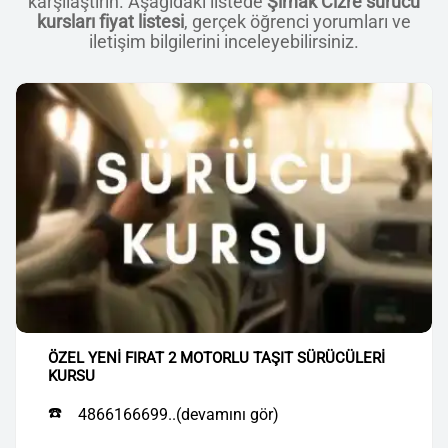
karşılaştırın. Aşağıdaki listede
Şırnak Cizre sürücü
kursları fiyat listesi
, gerçek öğrenci yorumları ve
iletişim bilgilerini inceleyebilirsiniz.
ÖZEL YENİ FIRAT 2 MOTORLU TAŞIT SÜRÜCÜLERİ
KURSU
☎️
4866166699..(devamını gör)