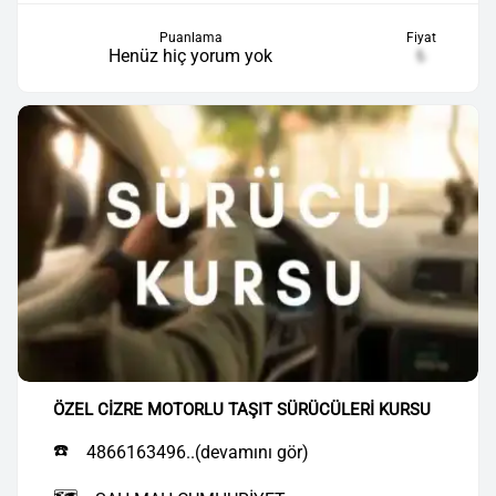
Puanlama
Fiyat
Henüz hiç yorum yok
₺
ÖZEL CİZRE MOTORLU TAŞIT SÜRÜCÜLERİ KURSU
☎️
4866163496..(devamını gör)