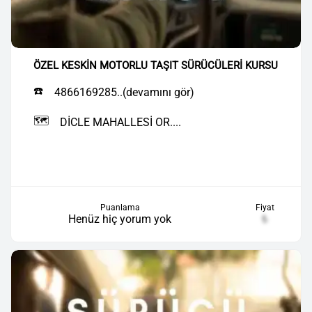
ÖZEL KESKİN MOTORLU TAŞIT SÜRÜCÜLERİ KURSU
☎️
4866169285..(devamını gör)
🗺️
DİCLE MAHALLESİ OR....
Puanlama
Fiyat
Henüz hiç yorum yok
₺