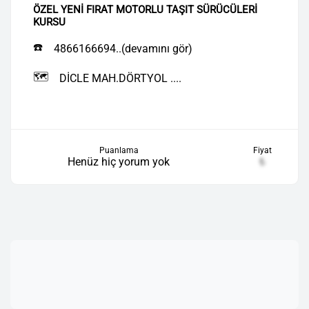
ÖZEL YENİ FIRAT MOTORLU TAŞIT SÜRÜCÜLERİ
KURSU
☎️
4866166694..(devamını gör)
🗺️
DİCLE MAH.DÖRTYOL ....
Puanlama
Fiyat
Henüz hiç yorum yok
₺