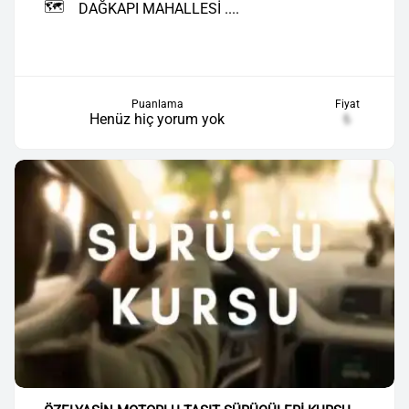
🗺️
DAĞKAPI MAHALLESİ ....
Puanlama
Fiyat
Henüz hiç yorum yok
₺