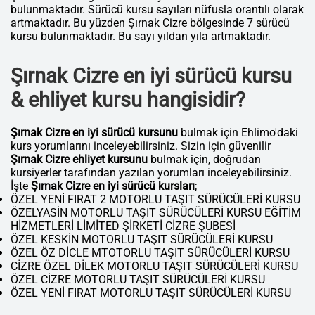
bulunmaktadır. Sürücü kursu sayıları nüfusla orantılı olarak
artmaktadır. Bu yüzden Şırnak Cizre bölgesinde 7 sürücü
kursu bulunmaktadır. Bu sayı yıldan yıla artmaktadır.
Şırnak Cizre en iyi sürücü kursu
& ehliyet kursu hangisidir?
Şırnak Cizre en iyi sürücü kursunu
bulmak için Ehlimo'daki
kurs yorumlarını inceleyebilirsiniz. Sizin için güvenilir
Şırnak Cizre ehliyet kursunu
bulmak için, doğrudan
kursiyerler tarafından yazılan yorumları inceleyebilirsiniz.
İşte
Şırnak Cizre en iyi sürücü kursları
;
ÖZEL YENİ FIRAT 2 MOTORLU TAŞIT SÜRÜCÜLERİ KURSU
ÖZELYASİN MOTORLU TAŞIT SÜRÜCÜLERİ KURSU EĞİTİM
HİZMETLERİ LİMİTED ŞİRKETİ CİZRE ŞUBESİ
ÖZEL KESKİN MOTORLU TAŞIT SÜRÜCÜLERİ KURSU
ÖZEL ÖZ DİCLE MTOTORLU TAŞIT SÜRÜCÜLERİ KURSU
CİZRE ÖZEL DİLEK MOTORLU TAŞIT SÜRÜCÜLERİ KURSU
ÖZEL CİZRE MOTORLU TAŞIT SÜRÜCÜLERİ KURSU
ÖZEL YENİ FIRAT MOTORLU TAŞIT SÜRÜCÜLERİ KURSU