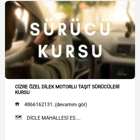
CİZRE ÖZEL DİLEK MOTORLU TAŞIT SÜRÜCÜLERİ
KURSU
☎️
4866162131..(devamını gör)
🗺️
DİCLE MAHALLESİ ES....