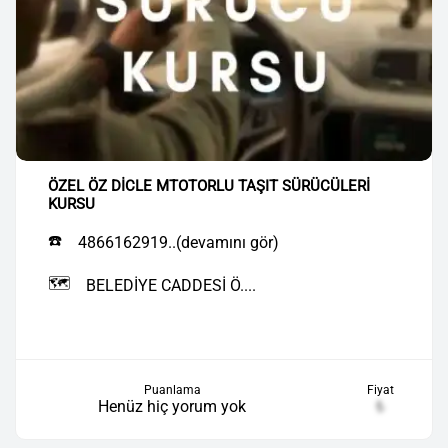
ÖZEL ÖZ DİCLE MTOTORLU TAŞIT SÜRÜCÜLERİ
KURSU
☎️
4866162919..(devamını gör)
🗺️
BELEDİYE CADDESİ Ö....
Puanlama
Fiyat
Henüz hiç yorum yok
₺