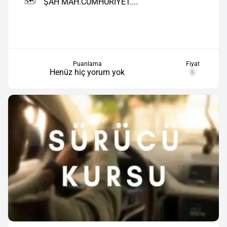
🗺️
ŞAH MAH.CUMHURİYET....
Puanlama
Fiyat
Henüz hiç yorum yok
₺