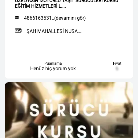
ÖZELYASİN MOTORLU TAŞIT SÜRÜCÜLERİ KURSU
EĞİTİM HİZMETLERİ L....
☎️
4866163531..(devamını gör)
🗺️
ŞAH MAHALLESİ NUSA....
Puanlama
Fiyat
Henüz hiç yorum yok
₺